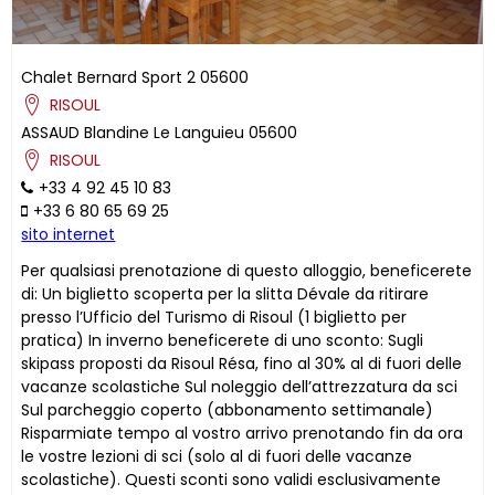
Chalet Bernard Sport 2
05600
RISOUL
ASSAUD
Blandine
Le Languieu
05600
RISOUL
+33 4 92 45 10 83
+33 6 80 65 69 25
sito internet
Per qualsiasi prenotazione di questo alloggio, beneficerete
di: Un biglietto scoperta per la slitta Dévale da ritirare
presso l’Ufficio del Turismo di Risoul (1 biglietto per
pratica) In inverno beneficerete di uno sconto: Sugli
skipass proposti da Risoul Résa, fino al 30% al di fuori delle
vacanze scolastiche Sul noleggio dell’attrezzatura da sci
Sul parcheggio coperto (abbonamento settimanale)
Risparmiate tempo al vostro arrivo prenotando fin da ora
le vostre lezioni di sci (solo al di fuori delle vacanze
scolastiche). Questi sconti sono validi esclusivamente