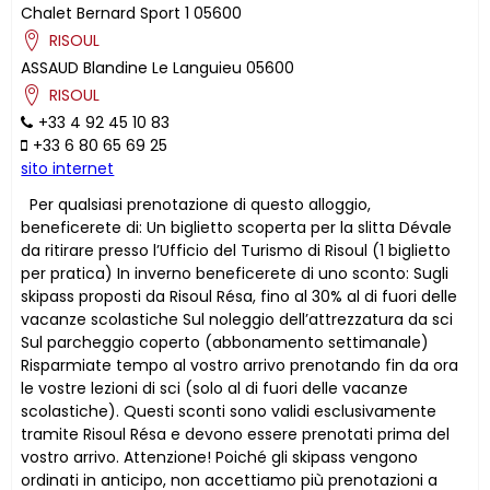
Chalet Bernard Sport 1
05600
RISOUL
ASSAUD
Blandine
Le Languieu
05600
RISOUL
+33 4 92 45 10 83
+33 6 80 65 69 25
sito internet
Per qualsiasi prenotazione di questo alloggio,
beneficerete di: Un biglietto scoperta per la slitta Dévale
da ritirare presso l’Ufficio del Turismo di Risoul (1 biglietto
per pratica) In inverno beneficerete di uno sconto: Sugli
skipass proposti da Risoul Résa, fino al 30% al di fuori delle
vacanze scolastiche Sul noleggio dell’attrezzatura da sci
Sul parcheggio coperto (abbonamento settimanale)
Risparmiate tempo al vostro arrivo prenotando fin da ora
le vostre lezioni di sci (solo al di fuori delle vacanze
scolastiche). Questi sconti sono validi esclusivamente
tramite Risoul Résa e devono essere prenotati prima del
vostro arrivo. Attenzione! Poiché gli skipass vengono
ordinati in anticipo, non accettiamo più prenotazioni a