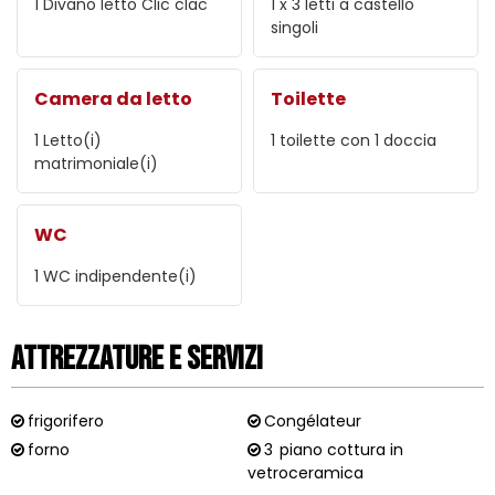
1
Divano letto Clic clac
1
x 3 letti a castello
singoli
Camera da letto
Toilette
1
Letto(i)
1 toilette con 1 doccia
matrimoniale(i)
WC
1
WC indipendente(i)
Attrezzature e Servizi
frigorifero
Congélateur
forno
3
piano cottura in
vetroceramica