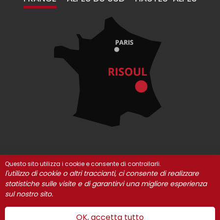
Questo sito utilizza i cookie e consente di controllarli.
© Risoul 2021
INFORMAZIONI LEGALI
I nostri partner
l'utilizzo di cookie o altri traccianti, ci consente di realizzare
statistiche sulle visite e di garantirvi una migliore esperienza
Gestione dei cookie
sul nostro sito.
OK, accetta tutto