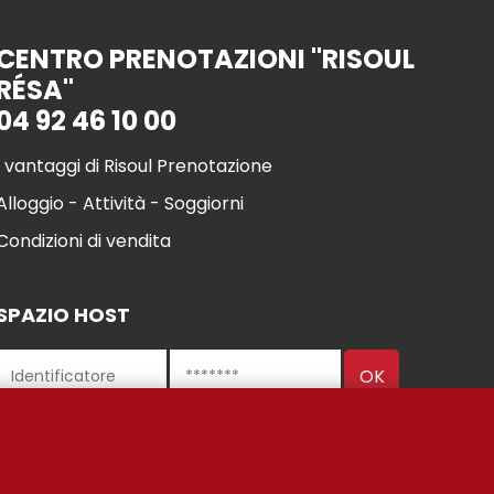
CENTRO PRENOTAZIONI "RISOUL
RÉSA"
04 92 46 10 00
I vantaggi di Risoul Prenotazione
Alloggio - Attività - Soggiorni
Condizioni di vendita
SPAZIO HOST
l 2021
Gestione de
INFORMAZIONI LEGALI
I nostri partner