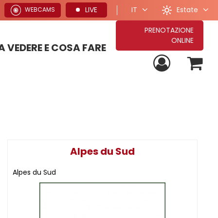
Estate
LIVE
IT
WEBCAMS
PRENOTAZIONE
ONLINE
 VEDERE E COSA FARE
PROPOSTE PER VACANZE ESTIVE
TUTTE LE NOSTRE PROPOSTE DI SOGGIORNO
PROPOSTE PER VACANZE INVERNALI
Alpes du Sud
Alpes du Sud