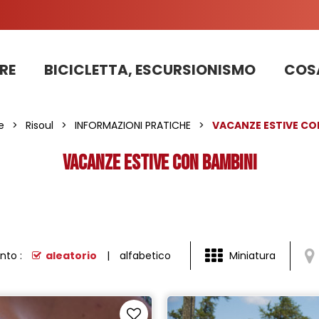
RE
BICICLETTA, ESCURSIONISMO
COSA
Informazioni sui lavori sulla strada della stazione 2025
PRENOTAZIONE DI APPARTAMENTI, CHALET, STRUTTURE
La nostra squadra di pattugliatori in bicicletta impegnata nello sviluppo sostenibile
e
>
Risoul
>
INFORMAZIONI PRATICHE
>
VACANZE ESTIVE CO
VACANZE ESTIVE CON BAMBINI
nto :
aleatorio
alfabetico
Miniatura