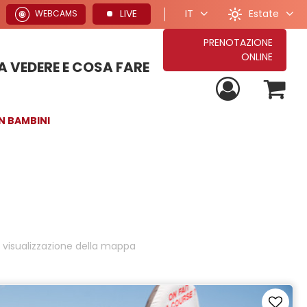
Estate
LIVE
IT
WEBCAMS
PRENOTAZIONE
ONLINE
 VEDERE E COSA FARE
PROPOSTE PER VACANZE ESTIVE
TUTTE LE NOSTRE PROPOSTE DI SOGGIORNO
PROPOSTE PER VACANZE INVERNALI
N BAMBINI
visualizzazione della mappa