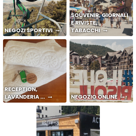
SOUVENIR, GIORNALI
E RIVISTE,
NEGOZI SPORTIVI
TABACCHI
RECEPTION,
LAVANDERIA ...
NEGOZIO ONLINE