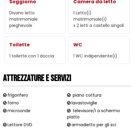
Soggiorno
Camera da letto
Divano letto
1
Letto(i)
matrimoniale
matrimoniale(i)
pieghevole
x 2 letti a castello singoli
Toilette
WC
1 toilette con 1 doccia
1
WC indipendente(i)
Attrezzature e Servizi
frigorifero
piano cottura
forno
lavastoviglie
microonde
televisore/i a schermo
piatto
Lettore DVD
armadietto per gli sci