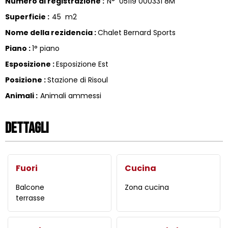
Numero di registrazione
:
N°
05119 000331 8M
Superficie
:
45
m2
Nome della rezidencia
:
Chalet Bernard Sports
Piano
:
1° piano
Esposizione
:
Esposizione Est
Posizione
:
Stazione di Risoul
Animali
:
Animali ammessi
Dettagli
Fuori
Cucina
Balcone
Zona cucina
terrasse