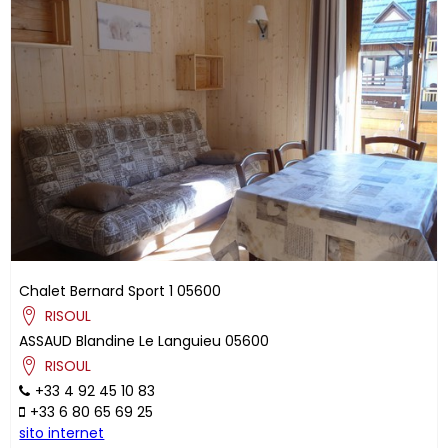
Chalet Bernard Sport 1
05600
RISOUL
ASSAUD
Blandine
Le Languieu
05600
RISOUL
+33 4 92 45 10 83
+33 6 80 65 69 25
sito internet