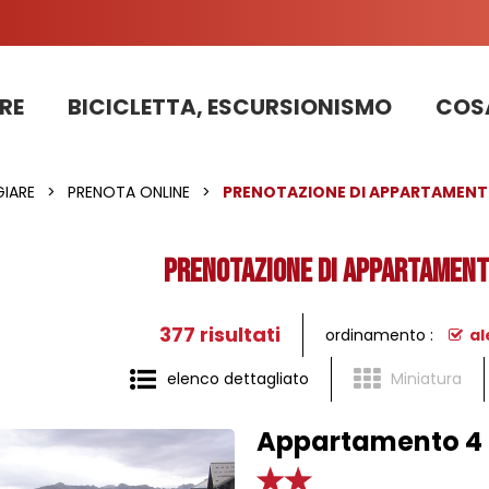
RE
BICICLETTA, ESCURSIONISMO
COSA
Informazioni sui lavori sulla strada della stazione 2025
PRENOTAZIONE DI APPARTAMENTI, CHALET, STRUTTURE
La nostra squadra di pattugliatori in bicicletta impegnata nello sviluppo sostenibile
IARE
>
PRENOTA ONLINE
>
PRENOTAZIONE DI APPARTAMENTI
PRENOTAZIONE DI APPARTAMENTI
377
risultati
ordinamento :
al
elenco dettagliato
Miniatura
Appartamento 4 p