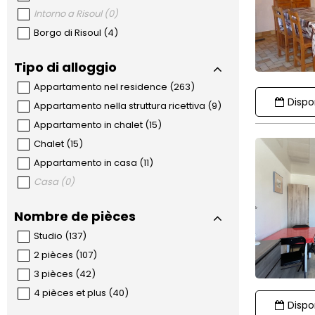
Intorno a Risoul
(
0
)
Borgo di Risoul
(
4
)
Tipo di alloggio
Appartamento nel residence
(
263
)
Dispon
Appartamento nella struttura ricettiva
(
9
)
Appartamento in chalet
(
15
)
Chalet
(
15
)
Appartamento in casa
(
11
)
Casa
(
0
)
Nombre de pièces
Studio
(
137
)
2 pièces
(
107
)
3 pièces
(
42
)
4 pièces et plus
(
40
)
Dispon