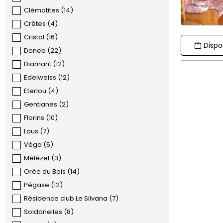
Clématites
(
14
)
Crêtes
(
4
)
Cristal
(
16
)
Dispon
Deneb
(
22
)
Diamant
(
12
)
Edelweiss
(
12
)
Eterlou
(
4
)
Gentianes
(
2
)
Florins
(
10
)
Laus
(
7
)
Véga
(
5
)
Mélézet
(
3
)
Orée du Bois
(
14
)
Pégase
(
12
)
Résidence club Le Silvana
(
7
)
Soldanelles
(
8
)