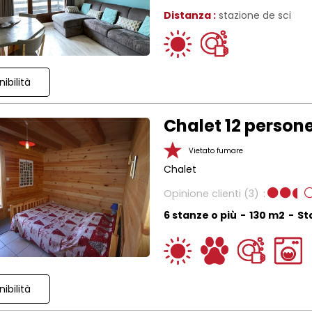
Distanza :
stazione de sci
ibilità
Chalet 12 perso
Vietato fumare
Chalet
Opinione clienti
(3)
6 stanze o più
130
m2
St
ibilità