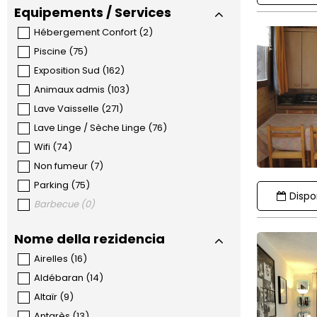
Equipements / Services
Hébergement Confort
(
2
)
Piscine
(
75
)
Exposition Sud
(
162
)
Animaux admis
(
103
)
Lave Vaisselle
(
271
)
Lave Linge / Sèche Linge
(
76
)
Wifi
(
74
)
Non fumeur
(
7
)
Parking
(
75
)
Dispon
Barbecue
(
0
)
Nome della rezidencia
Airelles
(
16
)
Aldébaran
(
14
)
Altaïr
(
9
)
Antarès
(
13
)