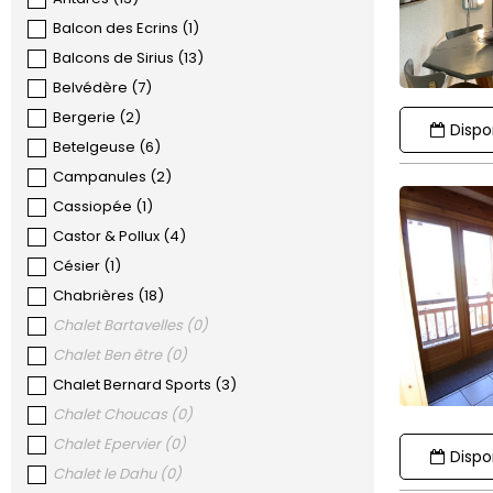
Balcon des Ecrins
(
1
)
Balcons de Sirius
(
13
)
Belvédère
(
7
)
Bergerie
(
2
)
Dispon
Betelgeuse
(
6
)
Campanules
(
2
)
Cassiopée
(
1
)
Castor & Pollux
(
4
)
Césier
(
1
)
Chabrières
(
18
)
Chalet Bartavelles
(
0
)
Chalet Ben être
(
0
)
Chalet Bernard Sports
(
3
)
Chalet Choucas
(
0
)
Chalet Epervier
(
0
)
Dispon
Chalet le Dahu
(
0
)