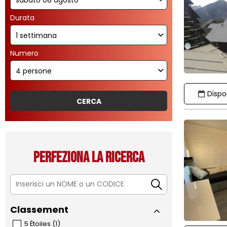
Durata
Numero
Dispon
Perfeziona la ricerca
Classement
5 Étoiles
(
1
)