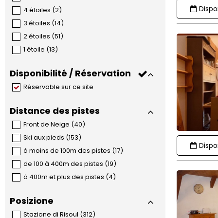
Dispon
4 étoiles
(
2
)
3 étoiles
(
14
)
2 étoiles
(
51
)
1 étoile
(
13
)
Disponibilité / Réservation
Réservable sur ce site
Distance des pistes
Front de Neige
(
40
)
Ski aux pieds
(
153
)
Dispon
à moins de 100m des pistes
(
17
)
de 100 à 400m des pistes
(
19
)
à 400m et plus des pistes
(
4
)
Posizione
Stazione di Risoul
(
312
)