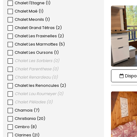
Chalet l'Etagne
(
1
)
Chalet Maé
(
1
)
Chalet Meonils
(
1
)
Chalet Grand Tétras
(
2
)
Chalet Les Fraxinelles
(
2
)
Chalet Les Marmottes
(
5
)
Chalet Les Oursons
(
1
)
Chalet Les Sorbiers
(
0
)
Chalet Parenthese
(
0
)
Dispon
Chalet Renardeau
(
0
)
Chalet les Renoncules
(
2
)
Chalet Lou Roumeyer
(
0
)
Chalet Pléïades
(
0
)
Chamois
(
7
)
Christiania
(
20
)
Cimbro
(
8
)
Clarines
(
21
)