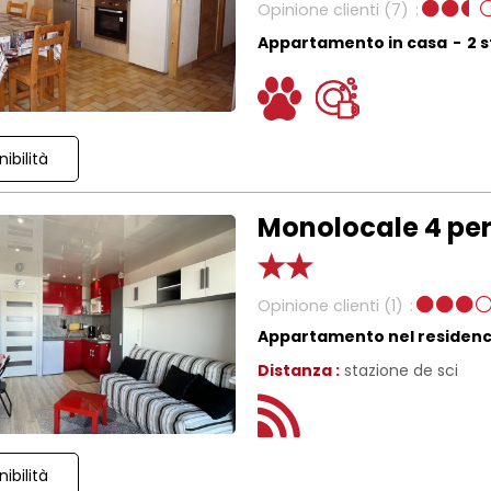
Opinione clienti
(7)
Appartamento in casa
2 
ibilità
Monolocale 4 per
Opinione clienti
(1)
Appartamento nel residen
Distanza :
stazione de sci
ibilità