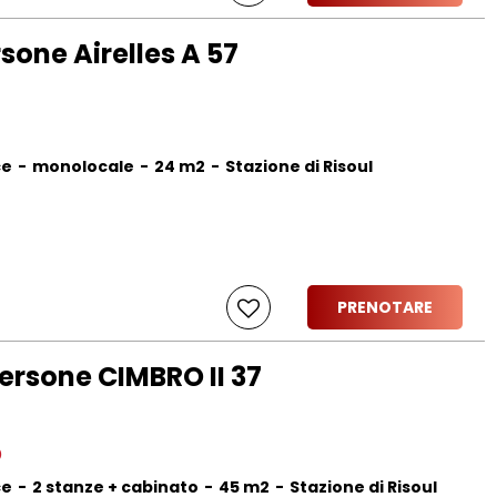
sone Airelles A 57
ce
monolocale
24
m2
Stazione di Risoul
PRENOTARE
rsone CIMBRO II 37
ce
2 stanze + cabinato
45
m2
Stazione di Risoul