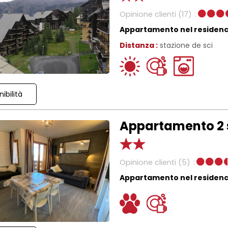
Opinione clienti
(17)
Appartamento nel residen
Distanza :
stazione de sci
ibilità
Appartamento 2 
Opinione clienti
(5)
Appartamento nel residen