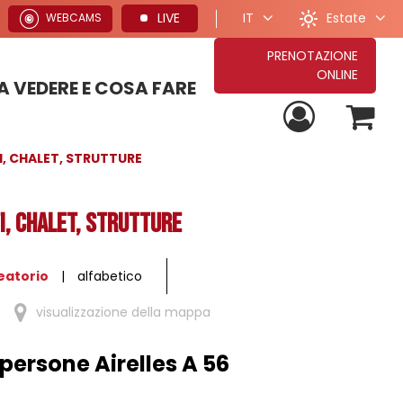
Estate
LIVE
IT
WEBCAMS
PRENOTAZIONE
ONLINE
 VEDERE E COSA FARE
PROPOSTE PER VACANZE ESTIVE
TUTTE LE NOSTRE PROPOSTE DI SOGGIORNO
PROPOSTE PER VACANZE INVERNALI
, CHALET, STRUTTURE
, CHALET, STRUTTURE
eatorio
alfabetico
visualizzazione della mappa
ersone Airelles A 56