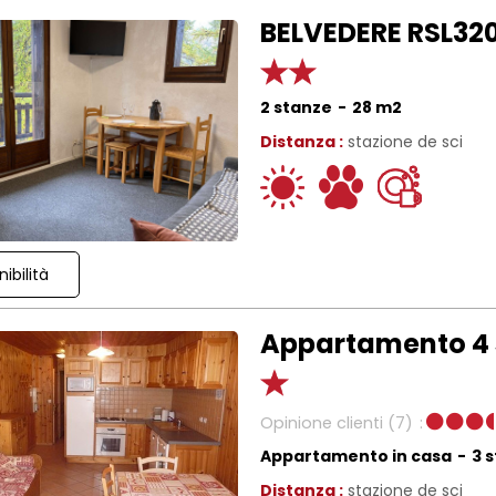
BELVEDERE RSL320
2 stanze
28
m2
Distanza :
stazione de sci
ibilità
Appartamento 4 s
Opinione clienti
(7)
Appartamento in casa
3 
Distanza :
stazione de sci