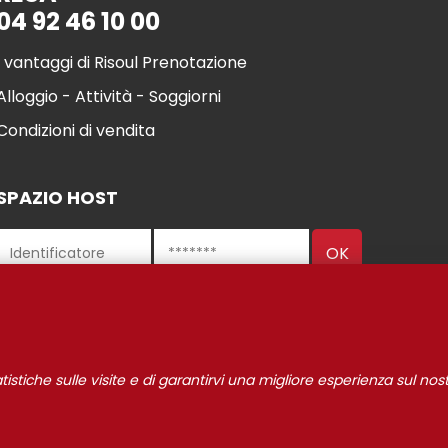
04 92 46 10 00
I vantaggi di Risoul Prenotazione
Alloggio - Attività - Soggiorni
Condizioni di vendita
SPAZIO HOST
l 2021
Gestione de
INFORMAZIONI LEGALI
I nostri partner
statistiche sulle visite e di garantirvi una migliore esperienza sul nost