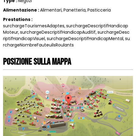
Type
:
Negozi
Alimentazione
:
Alimentari
Panetteria
Pasticceria
Prestations
:
surchargeTourismesAdaptes
surchargeDescriptifHandicap
Moteur
surchargeDescriptifHandicapAuditif
surchargeDesc
riptifHandicapVisuel
surchargeDescriptifHandicapMental
su
rchargeNombreFauteuilsRoulants
Posizione sulla mappa