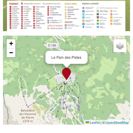
+
−
Le Pain des Pistes
Leaflet
|
©
OpenStreetMap