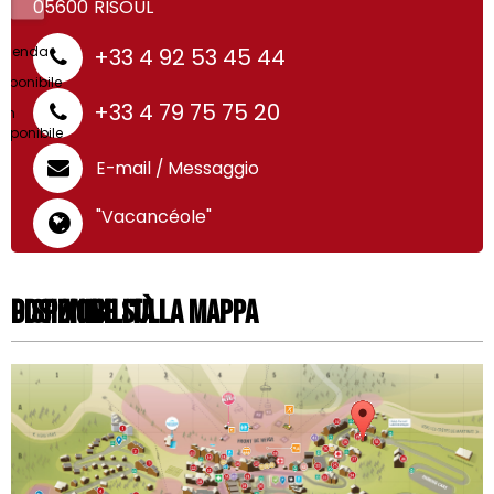
05600
RISOUL
egenda :
+33 4 92 53 45 44
isponibile
+33 4 79 75 75 20
on
isponibile
E-mail / Messaggio
"Vacancéole"
Disponibilità
Posizione sulla mappa