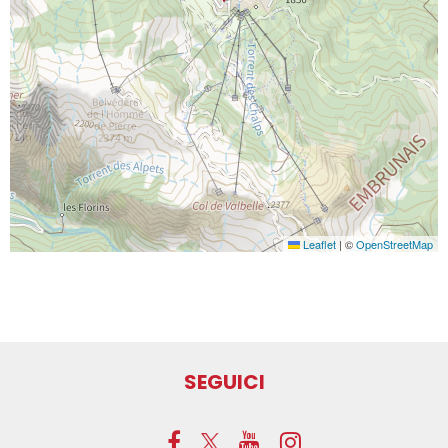
Leaflet
|
©
OpenStreetMap
SEGUICI