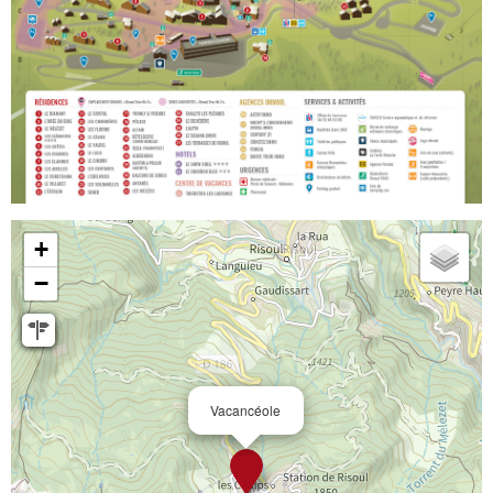
+
−
Vacancéole