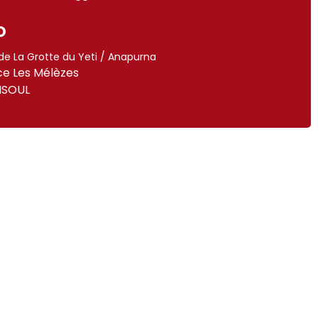
O
de La Grotte du Yeti / Anapurna
ce Les Mélèzes
ISOUL