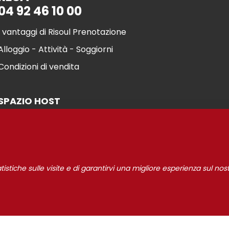
04 92 46 10 00
I vantaggi di Risoul Prenotazione
Alloggio - Attività - Soggiorni
Condizioni di vendita
SPAZIO HOST
statistiche sulle visite e di garantirvi una migliore esperienza sul nost
l 2021
Gestione de
INFORMAZIONI LEGALI
I nostri partner