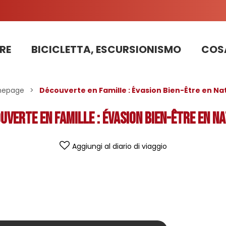
RE
BICICLETTA, ESCURSIONISMO
COSA
Informazioni sui lavori sulla strada della stazione 2025
PRENOTAZIONE DI APPARTAMENTI, CHALET, STRUTTURE
La nostra squadra di pattugliatori in bicicletta impegnata nello sviluppo sostenibile
epage
>
Découverte en Famille : Évasion Bien-Être en Na
uverte en Famille : Évasion Bien-Être en N
Aggiungi al diario di viaggio