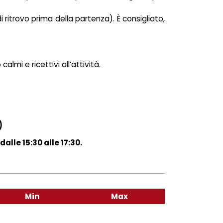
 di ritrovo prima della partenza). È consigliato,
lmi e ricettivi all’attività.
)
alle 15:30 alle 17:30.
Min
Max