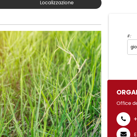
Localizzazione
Il :
ORGA
Office d
+
E