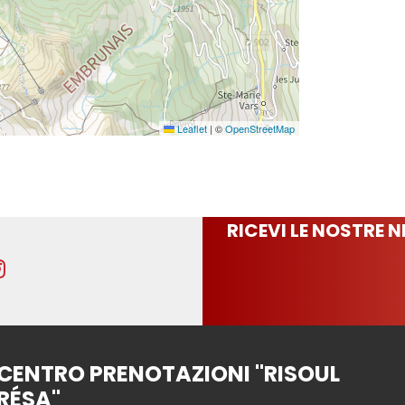
Leaflet
|
©
OpenStreetMap
RICEVI LE NOSTRE 
CENTRO PRENOTAZIONI "RISOUL
RÉSA"