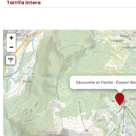
Tarrifa intera
+
−
Découverte en Famille : Évasion Bie