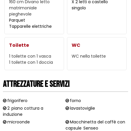
160 cm
Divano letto
X 2 letti a castello
matrimoniale
singolo
pieghevole
Parquet
Tapparelle elettriche
Toilette
WC
1 toilette con 1 vasca
WC nella toilette
1 toilette con 1 doccia
Attrezzature e Servizi
frigorifero
forno
2
piano cottura a
lavastoviglie
induzione
microonde
Macchinetta del caffè con
capsule
Senseo