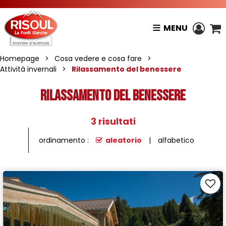
MENU
Homepage
>
Cosa vedere e cosa fare
>
Attività invernali
>
Rilassamento del benessere
Rilassamento del benessere
3
risultati
ordinamento :
aleatorio
alfabetico