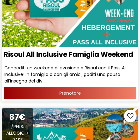
Risoul All Inclusive Famiglia Weekend
Concediti un weekend di evasione a Risoul con il Pass All
Inclusive! In famiglia o con gli amici, goditi una pausa
all’insegna del div...
Prenotare
87€
/PERS.
ALLOGIO +
PASS