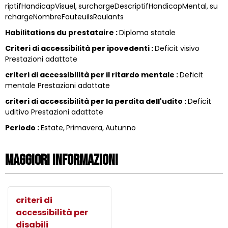
riptifHandicapVisuel
surchargeDescriptifHandicapMental
su
rchargeNombreFauteuilsRoulants
Habilitations du prestataire
:
Diploma statale
Criteri di accessibilità per ipovedenti
:
Deficit visivo
Prestazioni adattate
criteri di accessibilità per il ritardo mentale
:
Deficit
mentale Prestazioni adattate
criteri di accessibilità per la perdita dell'udito
:
Deficit
uditivo Prestazioni adattate
Periodo
:
Estate
Primavera
Autunno
Maggiori informazioni
criteri di
accessibilità per
disabili