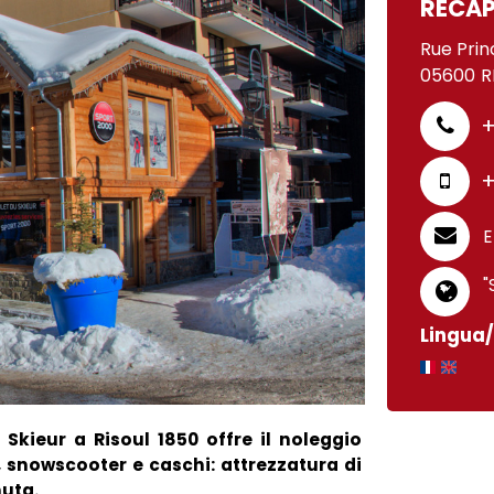
RECAP
Rue Prin
05600
R
+
+
E
"
Lingua/
Skieur a Risoul 1850 offre il noleggio
, snowscooter e caschi: attrezzatura di
nuta.