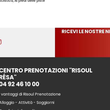
ciistica
Ai piedi delle piste
RICEVI LE NOSTRE 
CENTRO PRENOTAZIONI "RISOUL
RÉSA"
04 92 46 10 00
I vantaggi di Risoul Prenotazione
Alloggio - Attività - Soggiorni