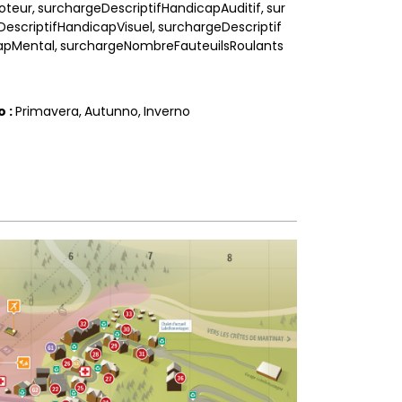
oteur
surchargeDescriptifHandicapAuditif
sur
escriptifHandicapVisuel
surchargeDescriptif
apMental
surchargeNombreFauteuilsRoulants
do
:
Primavera
Autunno
Inverno