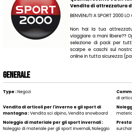
Vendita di attrezzatura d
BENVENUTI A SPORT 2000 LO 
Non hai la tua attrezzat
viaggiare a mani libere?? Op
selezione di pack per tutti 
scarpe e caschi sul nostr
online in tutta sicurezza (p
Generale
Type
:
Negozi
Comme
di artico
Vendita di articoli per l'inverno e gli sport di
Noleg
montagna
:
Vendita sci alpino
Vendita snowboard
materi
Noleggio di materiale per gli sport invernali
:
Presta
Noleggio di materiale per gli sport invernali
Noleggio
surcha