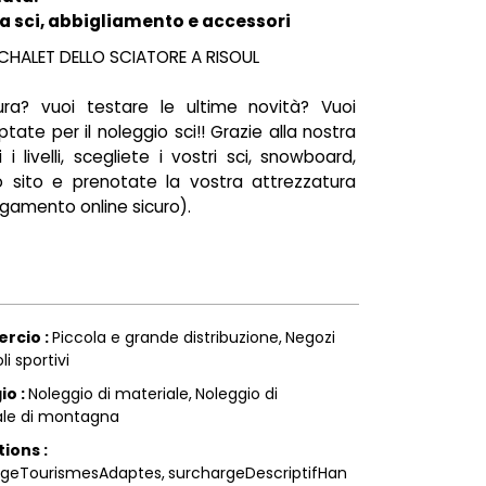
a sci, abbigliamento e accessori
CHALET DELLO SCIATORE A RISOUL
ura? vuoi testare le ultime novità? Vuoi
tate per il noleggio sci!! Grazie alla nostra
i livelli, scegliete i vostri sci, snowboard,
o sito e prenotate la vostra attrezzatura
agamento online sicuro).
rcio
:
Piccola e grande distribuzione
Negozi
li sportivi
gio
:
Noleggio di materiale
Noleggio di
ale di montagna
tions
:
rgeTourismesAdaptes
surchargeDescriptifHan