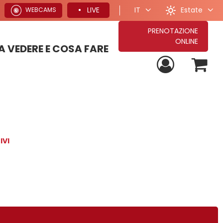
Estate
LIVE
IT
WEBCAMS
PRENOTAZIONE
ONLINE
 VEDERE E COSA FARE
PROPOSTE PER VACANZE ESTIVE
TUTTE LE NOSTRE PROPOSTE DI SOGGIORNO
PROPOSTE PER VACANZE INVERNALI
IVI