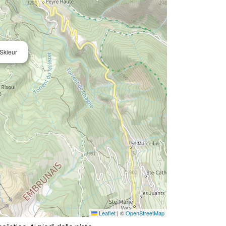
 Skieur
Leaflet
|
©
OpenStreetMap