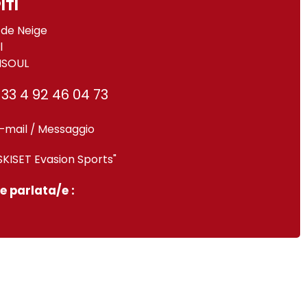
ITI
 de Neige
l
ISOUL
33 4 92 46 04 73
-mail / Messaggio
SKISET Evasion Sports"
e parlata/e :