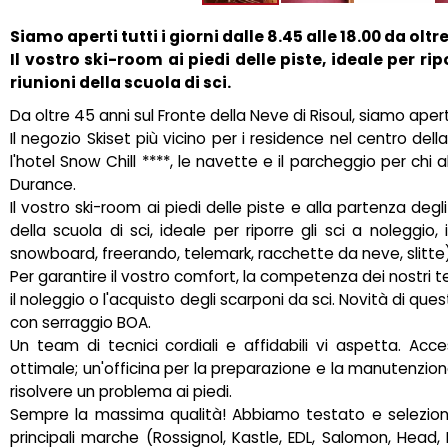
Siamo aperti tutti i giorni dalle 8.45 alle 18.00 da oltr
Il vostro ski-room ai piedi delle piste, ideale per rip
riunioni della scuola di sci.
Da oltre 45 anni sul Fronte della Neve di Risoul, siamo aperti t
Il negozio Skiset più vicino per i residence nel centro dell
l'hotel Snow Chill ****, le navette e il parcheggio per chi ab
Durance.
Il vostro ski-room ai piedi delle piste e alla partenza degli 
della scuola di sci, ideale per riporre gli sci a noleggio,
snowboard, freerando, telemark, racchette da neve, slitte)
Per garantire il vostro comfort, la competenza dei nostri te
il noleggio o l'acquisto degli scarponi da sci. Novità di qu
con serraggio BOA.
Un team di tecnici cordiali e affidabili vi aspetta. Ac
ottimale; un'officina per la preparazione e la manutenzione 
risolvere un problema ai piedi.
Sempre la massima qualità! Abbiamo testato e selezionat
principali marche (Rossignol, Kastle, EDL, Salomon, Head, Bl