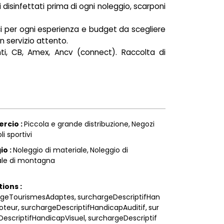
hi disinfettati prima di ogni noleggio, scarponi
, sci per ogni esperienza e budget da scegliere
n servizio attento.
ti, CB, Amex, Ancv (connect). Raccolta di
rcio
:
Piccola e grande distribuzione
Negozi
li sportivi
gio
:
Noleggio di materiale
Noleggio di
ale di montagna
tions
:
rgeTourismesAdaptes
surchargeDescriptifHan
oteur
surchargeDescriptifHandicapAuditif
sur
escriptifHandicapVisuel
surchargeDescriptif