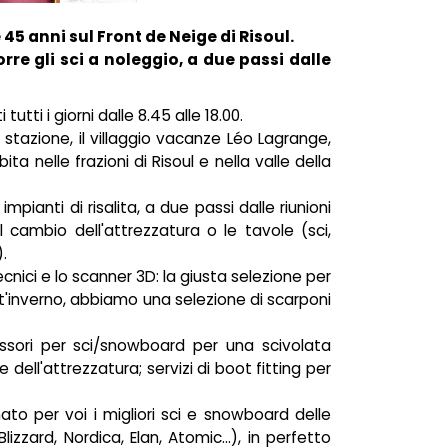
e 45 anni sul Front de Neige di Risoul.
orre gli sci a noleggio, a due passi dalle
utti i giorni dalle 8.45 alle 18.00.
a stazione, il villaggio vacanze Léo Lagrange,
ita nelle frazioni di Risoul e nella valle della
impianti di risalita, a due passi dalle riunioni
 il cambio dell'attrezzatura o le tavole (sci,
.
cnici e lo scanner 3D: la giusta selezione per
est'inverno, abbiamo una selezione di scarponi
cessori per sci/snowboard per una scivolata
dell'attrezzatura; servizi di boot fitting per
o per voi i migliori sci e snowboard delle
izzard, Nordica, Elan, Atomic...), in perfetto