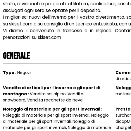
stato, revisionati e preparati: affilatura, sciolinatura; casc
asciugati ogni sera se optate per il deposito.
I migliori sci nuovi dell'inverno per il vostro divertimento
su skiset.com o su consiglio di un tecnico entusiasta, con u
Vi diamo il benvenuto in francese e in inglese. Contan
prenotazioni su skiset.com
Generale
Type
:
Negozi
Comme
di artico
Vendita di articoli per l'inverno e gli sport di
Noleg
montagna
:
Vendita sci alpino
Vendita
materi
snowboard
Vendita racchette da neve
Noleggio di materiale per gli sport invernali
:
Presta
Noleggio di materiale per gli sport invernali
Noleggio
surcha
di materiale per gli sport invernali
Noleggio di
dicapM
materiale per gli sport invernali
Noleggio di materiale
chargeD