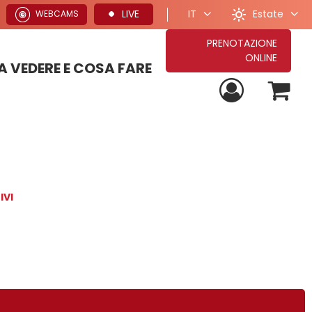
Estate
LIVE
IT
WEBCAMS
PRENOTAZIONE
ONLINE
 VEDERE E COSA FARE
PROPOSTE PER VACANZE ESTIVE
TUTTE LE NOSTRE PROPOSTE DI SOGGIORNO
PROPOSTE PER VACANZE INVERNALI
IVI