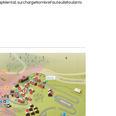
apMental
surchargeNombreFauteuilsRoulants