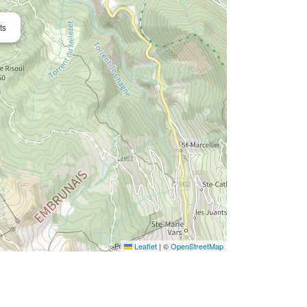
ts
Leaflet
|
©
OpenStreetMap