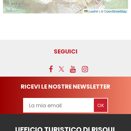
Leaflet
|
©
OpenStreetMap
SEGUICI
RICEVI LE NOSTRE NEWSLETTER
UFFICIO TURISTICO DI RISOUL