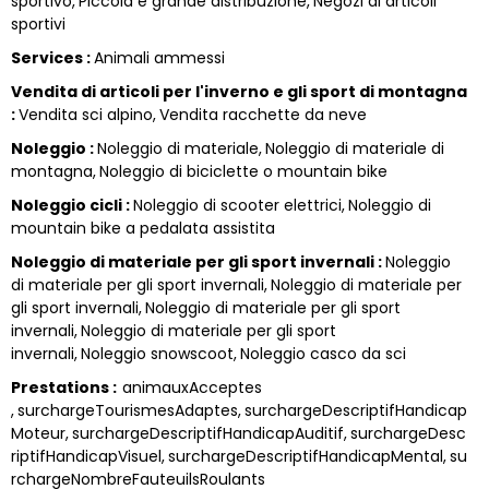
sportivo
Piccola e grande distribuzione
Negozi di articoli
sportivi
Services
:
Animali ammessi
Vendita di articoli per l'inverno e gli sport di montagna
:
Vendita sci alpino
Vendita racchette da neve
Noleggio
:
Noleggio di materiale
Noleggio di materiale di
montagna
Noleggio di biciclette o mountain bike
Noleggio cicli
:
Noleggio di scooter elettrici
Noleggio di
mountain bike a pedalata assistita
Noleggio di materiale per gli sport invernali
:
Noleggio
di materiale per gli sport invernali
Noleggio di materiale per
gli sport invernali
Noleggio di materiale per gli sport
invernali
Noleggio di materiale per gli sport
invernali
Noleggio snowscoot
Noleggio casco da sci
Prestations
:
animauxAcceptes
surchargeTourismesAdaptes
surchargeDescriptifHandicap
Moteur
surchargeDescriptifHandicapAuditif
surchargeDesc
riptifHandicapVisuel
surchargeDescriptifHandicapMental
su
rchargeNombreFauteuilsRoulants