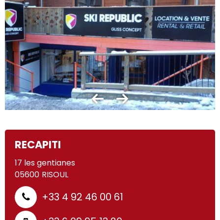
RECAPITI
17 les gentianes
05600
RISOUL
+33 4 92 46 00 61