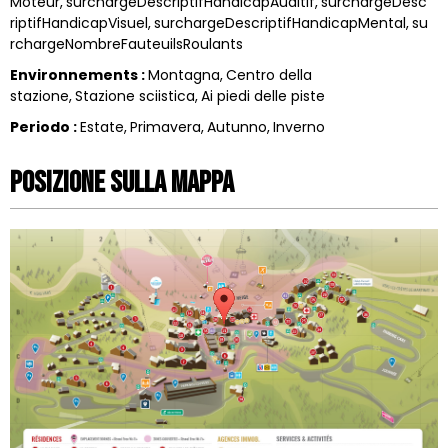
Moteur
surchargeDescriptifHandicapAuditif
surchargeDesc
riptifHandicapVisuel
surchargeDescriptifHandicapMental
su
rchargeNombreFauteuilsRoulants
Environnements
:
Montagna
Centro della
stazione
Stazione sciistica
Ai piedi delle piste
Periodo
:
Estate
Primavera
Autunno
Inverno
Posizione sulla mappa