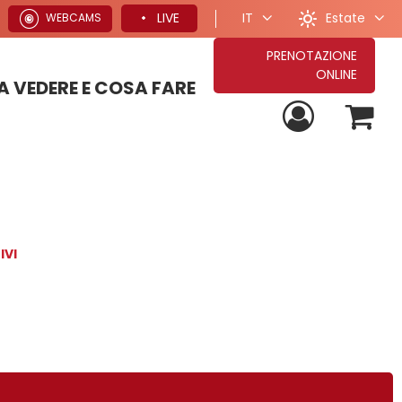
Estate
LIVE
IT
WEBCAMS
PRENOTAZIONE
ONLINE
 VEDERE E COSA FARE
PROPOSTE PER VACANZE ESTIVE
TUTTE LE NOSTRE PROPOSTE DI SOGGIORNO
PROPOSTE PER VACANZE INVERNALI
IVI