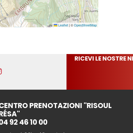
Leaflet
|
©
OpenStreetMap
RICEVI LE NOSTRE 
CENTRO PRENOTAZIONI "RISOUL
RÉSA"
04 92 46 10 00