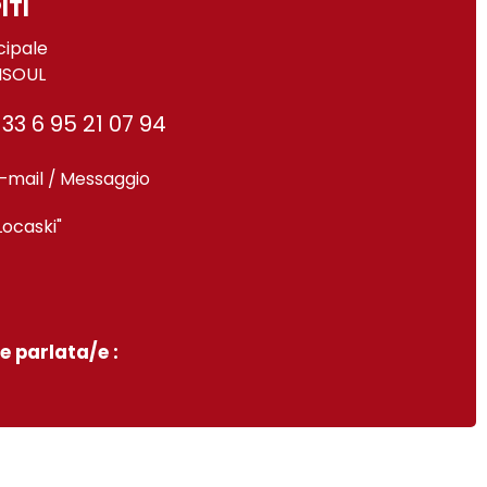
ITI
cipale
ISOUL
33 6 95 21 07 94
-mail / Messaggio
Locaski"
e parlata/e :