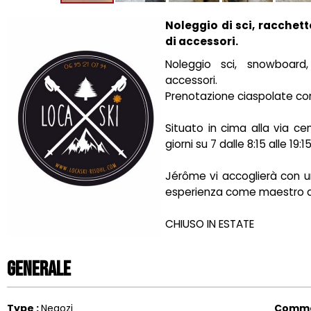
Noleggio di sci, racchett
di accessori.
Noleggio sci, snowboard, 
accessori.
Prenotazione ciaspolate con
Situato in cima alla via cen
giorni su 7 dalle 8:15 alle 19:15
Jérôme vi accoglierà con un 
esperienza come maestro di
CHIUSO IN ESTATE
Generale
Type
:
Negozi
Comme