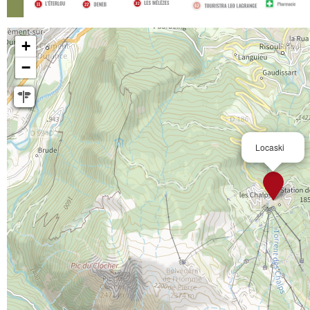
+
−
Locaski