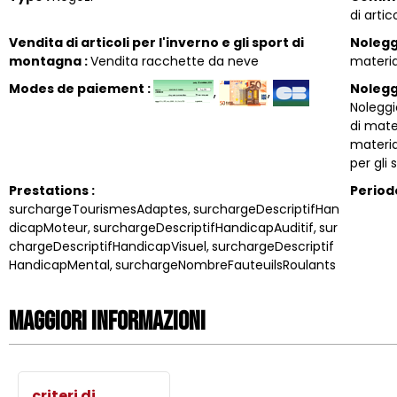
di artico
Vendita di articoli per l'inverno e gli sport di
Noleg
montagna
:
Vendita racchette da neve
materi
Modes de paiement
:
Noleggi
Noleggio
di mater
material
per gli 
Prestations
:
Perio
surchargeTourismesAdaptes
surchargeDescriptifHan
dicapMoteur
surchargeDescriptifHandicapAuditif
sur
chargeDescriptifHandicapVisuel
surchargeDescriptif
HandicapMental
surchargeNombreFauteuilsRoulants
Maggiori informazioni
criteri di