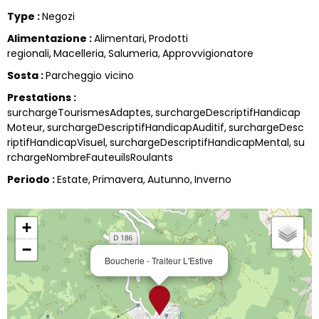
Type
:
Negozi
Alimentazione
:
Alimentari
Prodotti
regionali
Macelleria
Salumeria
Approvvigionatore
Sosta
:
Parcheggio vicino
Prestations
:
surchargeTourismesAdaptes
surchargeDescriptifHandicap
Moteur
surchargeDescriptifHandicapAuditif
surchargeDesc
riptifHandicapVisuel
surchargeDescriptifHandicapMental
su
rchargeNombreFauteuilsRoulants
Periodo
:
Estate
Primavera
Autunno
Inverno
+
−
Boucherie - Traiteur L'Estive