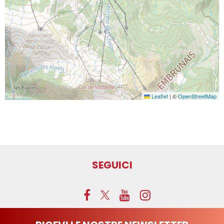
Leaflet
|
©
OpenStreetMap
SEGUICI