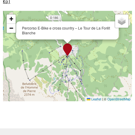
Ko)
+
−
Percorso E-Bike e cross country – Le Tour de La Forêt
Blanche
Leaflet
|
©
OpenStreetMap