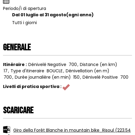
Periodo/i di apertura
Dal 01 luglio al 31 agosto
(ogni anno)
Tutti i giorni
Generale
Itinéraire
:
Dénivelé Negative
700
Distance (en km)
17
Type d'itineraire
BOUCLE
Dénivellation (en m)
700
Durée journalière (en min)
150
Dénivelé Positive
700
Livelli di pratica sportiva
:
Scaricare
Giro della Forêt Blanche in mountain bike_Risoul
(223.54