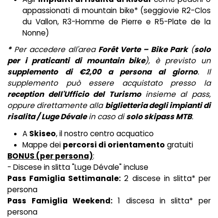
appassionati di mountain bike* (seggiovie R2-Clos
du Vallon, R3-Homme de Pierre e R5-Plate de la
Nonne)
*
Per accedere all'area
Forêt Verte – Bike Park
(
solo
per i praticanti di mountain bike
), è previsto un
supplemento di €2,00 a persona al giorno
. Il
supplemento può essere acquistato presso la
reception dell'Ufficio del Turismo
insieme al pass,
oppure direttamente alla
biglietteria degli impianti di
risalita / Luge Dévale
in caso di
solo skipass MTB
.
A
Skiseo
, il nostro centro acquatico
Mappe dei
percorsi di orientamento
gratuiti
BONUS (per persona)
:
- Discese in slitta "Luge Dévale" incluse
Pass Famiglia Settimanale:
2 discese in slitta* per
persona
Pass Famiglia Weekend:
1 discesa in slitta* per
persona