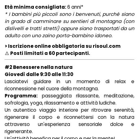
Età minima consigliata:
6 anni*
* I bambini più piccoli sono i benvenuti, purché siano
in grado di camminare su sentieri di montagna (con
dislivelli e tratti stretti) oppure siano trasportati da un
adulto con uno zaino porta-bambino idoneo.
> Iscrizione online obbligatoria su risoul.com
⚠️
Posti limitati a 60 partecipanti.
#2 Benessere nella natura
Giovedì dalle 9:30 alle 11:30
Lasciatevi guidare in un momento di relax e
riconnessione nel cuore della montagna.
Programma:
passeggiata rilassante, meditazione,
sofrologia, yoga, rilassamento e attività ludiche.
Un autentico viaggio interiore per ritrovare serenità,
rigenerare il corpo e riconnettersi con la natura
attraverso un'esperienza sensoriale dolce e
rigenerante.
Un'attività benefica per il corpo e per la mente!