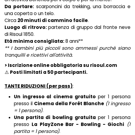
Da portare:
scarponcini da trekking, una borraccia e
una coperta o un telo.
Circa
20 minuti di cammino facile
.
Luogo di ritrovo:
partenza di gruppo dal fronte neve
di Risoul 1850.
Età minima consigliata:
8 anni**
** I bambini più piccoli sono ammessi purché siano
tranquilli e ricettivi all'attività.
> Iscrizione online obbligatoria su risoul.com
⚠️
Posti limitati a 50 partecipanti.
TANTE RIDUZIONI (per pass)
:
Un ingresso al cinema gratuito
per 1 persona
presso il
Cinema della Forêt Blanche
(1 ingresso
= 1 persona)
.
Una partita di bowling gratuita
per 1 persona
presso
La PlayZone Bar - Bowling - Giochi
(1
partita = 1 persona)
.