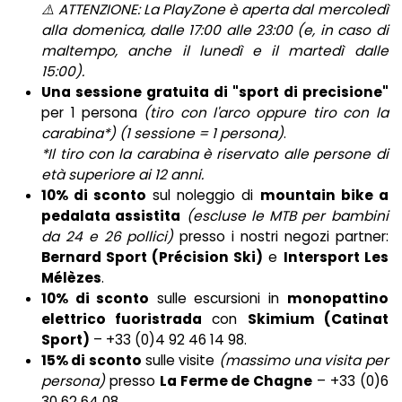
⚠️ ATTENZIONE: La PlayZone è aperta dal mercoledì
alla domenica, dalle 17:00 alle 23:00 (e, in caso di
maltempo, anche il lunedì e il martedì dalle
15:00).
Una sessione gratuita di "sport di precisione"
per 1 persona
(tiro con l'arco oppure tiro con la
carabina*)
(1 sessione = 1 persona)
.
*Il tiro con la carabina è riservato alle persone di
età superiore ai 12 anni.
10% di sconto
sul noleggio di
mountain bike a
pedalata assistita
(escluse le MTB per bambini
da 24 e 26 pollici)
presso i nostri negozi partner:
Bernard Sport (Précision Ski)
e
Intersport Les
Mélèzes
.
10% di sconto
sulle escursioni in
monopattino
elettrico fuoristrada
con
Skimium (Catinat
Sport)
– +33 (0)4 92 46 14 98.
15% di sconto
sulle visite
(massimo una visita per
persona)
presso
La Ferme de Chagne
– +33 (0)6
30 62 64 08.