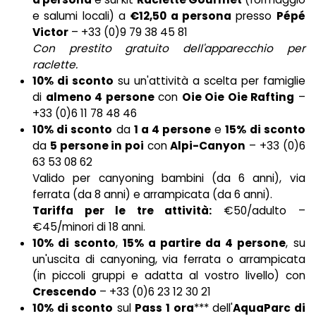
e salumi locali) a
€12,50 a persona
presso
Pépé
Victor
– +33 (0)9 79 38 45 81
Con prestito gratuito dell'apparecchio per
raclette.
10% di sconto
su un'attività a scelta per famiglie
di
almeno 4 persone
con
Oie Oie Oie Rafting
–
+33 (0)6 11 78 48 46
10% di sconto
da
1 a 4 persone
e
15% di sconto
da
5 persone in poi
con
Alpi-Canyon
– +33 (0)6
63 53 08 62
Valido per canyoning bambini (da 6 anni), via
ferrata (da 8 anni) e arrampicata (da 6 anni).
Tariffa per le tre attività:
€50/adulto –
€45/minori di 18 anni.
10% di sconto
,
15% a partire da 4 persone
, su
un'uscita di canyoning, via ferrata o arrampicata
(in piccoli gruppi e adatta al vostro livello) con
Crescendo
– +33 (0)6 23 12 30 21
10% di sconto
sul
Pass 1 ora
*** dell'
AquaParc di