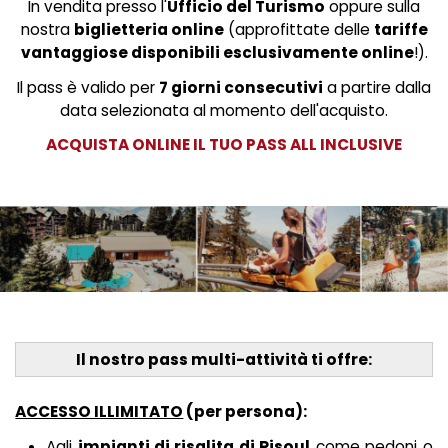
In vendita presso l'
Ufficio del Turismo
oppure sulla
nostra
biglietteria online
(approfittate delle
tariffe
vantaggiose disponibili esclusivamente online
!).
Il pass è valido per
7 giorni consecutivi
a partire dalla
data selezionata al momento dell'acquisto.
ACQUISTA ONLINE IL TUO PASS ALL INCLUSIVE
Il nostro pass multi-attività ti offre:
ACCESSO ILLIMITATO
(per persona):
Agli
impianti di risalita di Risoul
come pedoni o