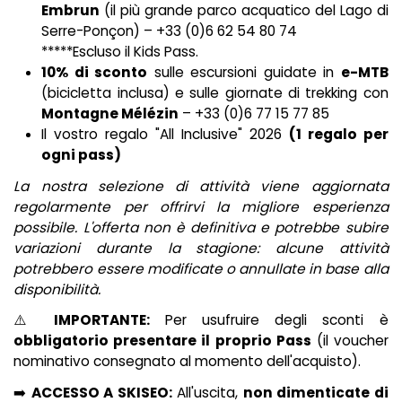
Embrun
(il più grande parco acquatico del Lago di
Serre-Ponçon) – +33 (0)6 62 54 80 74
*****Escluso il Kids Pass.
10% di sconto
sulle escursioni guidate in
e-MTB
(bicicletta inclusa) e sulle giornate di trekking con
Montagne Mélézin
– +33 (0)6 77 15 77 85
Il vostro regalo "All Inclusive" 2026
(1 regalo per
ogni pass)
La nostra selezione di attività viene aggiornata
regolarmente per offrirvi la migliore esperienza
possibile. L'offerta non è definitiva e potrebbe subire
variazioni durante la stagione: alcune attività
potrebbero essere modificate o annullate in base alla
disponibilità.
⚠️
IMPORTANTE:
Per usufruire degli sconti è
obbligatorio presentare il proprio Pass
(il voucher
nominativo consegnato al momento dell'acquisto).
➡️
ACCESSO A SKISEO:
All'uscita,
non dimenticate di