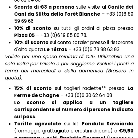
Sconto di €3 a persona
sulle visite al
Canile dei
Cani da Slitta della Forêt Blanche
– +33 (0)6 89
59 69 66.
10% di sconto
su tutti gli ordini di pizza presso
Pizza 05
– +33 (0)6 19 85 80 78.
10% di sconto
sul conto totale* presso il ristorante
d'alta quota
Le Tétras
– +33 (0)6 73 88 63 93
Valido per una spesa minima di €25. Utilizzabile una
sola volta per tavolo e per soggiorno. Esclusi i pasti a
tema del mercoledì e della domenica (Brasero in
quota).
15% di sconto
sui taglieri raclette** presso
La
Ferme de Chagne
– +33 (0)6 30 62 64 08
Lo sconto si applica a un tagliere
corrispondente al numero di persone indicato
sul pass.
Tariffe agevolate
sui kit
Fonduta Savoiarda
(formaggio grattugiato e crostini di pane) a
€9,50
a persona
e sui kit
Raclette Gourmet
(formaggio