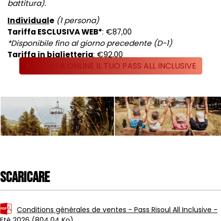
battitura).
Individual
e
(1 persona)
Tariffa ESCLUSIVA WEB*
: €87,00
*Disponibile fino al giorno precedente (D-1)
Tariffa in biglietteria
: €92,00
ACQUISTA ONLINE IL TUO PASS ALL INCLUSIVE
Scaricare
Conditions générales de ventes - Pass Risoul All Inclusive -
Eté 2026
(804.04 Ko)