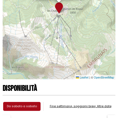
Leaflet
|
©
OpenStreetMap
Disponibilità
Da sabato a sabato
Fine settimana, soggiorni brevi, Altre date