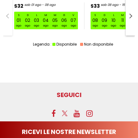
S32
sab 01 ago - 08 ago
S33
sab 08 ago - 15 ago
S
D
L
M
M
G
V
S
D
L
M
M
S32 sab 01 ago - 08 ago
01
02
03
04
05
06
07
08
09
10
11
12
ago
ago
ago
ago
ago
ago
ago
ago
ago
ago
ago
ago
Legenda :
Disponibile
Non disponibile
SEGUICI
RICEVI LE NOSTRE NEWSLETTER