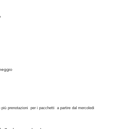
e
cheggio
 più prenotazioni per i pacchetti a partire dal mercoledi