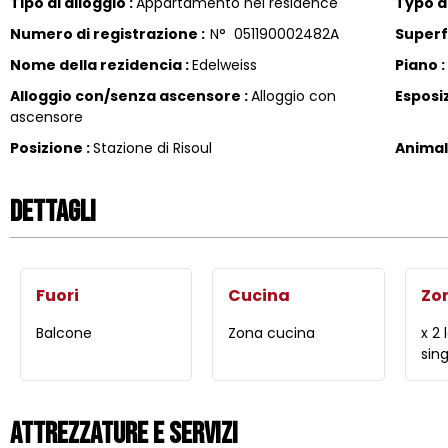
Tipo di alloggio
:
Appartamento nel residence
Typo di
Numero di registrazione
:
N°
051190002482A
Superf
Nome della rezidencia
:
Edelweiss
Piano
:
Alloggio con/senza ascensore
:
Alloggio con
Esposi
ascensore
Posizione
:
Stazione di Risoul
Animal
Dettagli
Fuori
Cucina
Zo
Balcone
Zona cucina
x 2 
sing
Attrezzature e Servizi