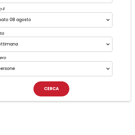
 il
ta
ero