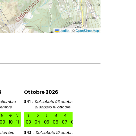
Leaflet
|
©
OpenStreetMap
6
Ottobre 2026
Novembre 2026
settembre
S41
Dal sabato 03 ottobre
S46
Dal sabato 07 no
ttembre
al sabato 10 ottobre
al sabato 14 nove
M
G
V
S
D
L
M
M
G
V
S
D
L
M
M
09
10
11
03
04
05
06
07
08
09
07
08
09
10
11
ettembre
S42
Dal sabato 10 ottobre
S47
Dal sabato 14 no