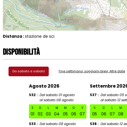
Distanza :
stazione de sci
Disponibilità
Da sabato a sabato
Fine settimana, soggiorni brevi, Altre date
Agosto 2026
Settembre 202
S32
Dal sabato 01 agosto
S37
Dal sabato 05 
al sabato 08 agosto
al sabato 12 se
S
D
L
M
M
G
V
S
D
L
M
01
02
03
04
05
06
07
05
06
07
08
S33
Dal sabato 08 agosto
S38
Dal sabato 12 s