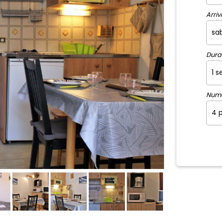
Arrivo
Dura
Num