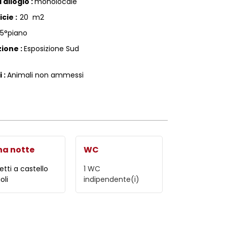
 allogio
:
monolocale
icie
:
20
m2
5°piano
zione
:
Esposizione Sud
i
:
Animali non ammessi
na notte
WC
letti a castello
1
WC
oli
indipendente(i)