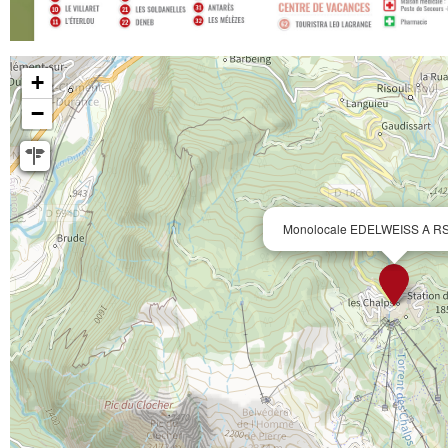
+
−
Monolocale EDELWEISS A R