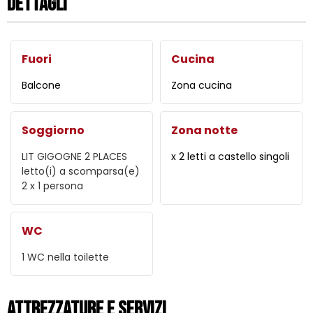
Dettagli
Fuori
Cucina
Balcone
Zona cucina
Soggiorno
Zona notte
LIT GIGOGNE 2 PLACES
x 2 letti a castello singoli
letto(i) a scomparsa(e)
2 x 1 persona
WC
1
WC nella toilette
Attrezzature e Servizi