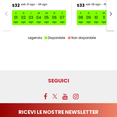
S32
sab 01 ago - 08 ago
S33
sab 08 ago - 15 ago
S
D
L
M
M
G
V
S
D
L
M
M
S32 sab 01 ago - 08 ago
01
02
03
04
05
06
07
08
09
10
11
12
ago
ago
ago
ago
ago
ago
ago
ago
ago
ago
ago
ago
Legenda :
Disponibile
Non disponibile
SEGUICI
RICEVI LE NOSTRE NEWSLETTER