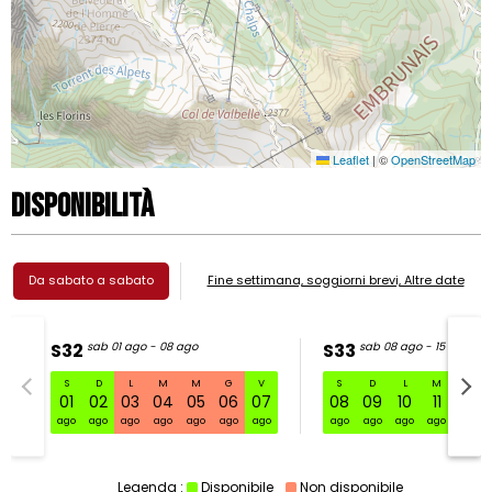
Leaflet
|
©
OpenStreetMap
Disponibilità
Da sabato a sabato
Fine settimana, soggiorni brevi, Altre date
S32
sab 01 ago - 08 ago
S33
sab 08 ago - 15 ago
S
D
L
M
M
G
V
S
D
L
M
M
S32 sab 01 ago - 08 ago
01
02
03
04
05
06
07
08
09
10
11
12
ago
ago
ago
ago
ago
ago
ago
ago
ago
ago
ago
ago
Legenda :
Disponibile
Non disponibile