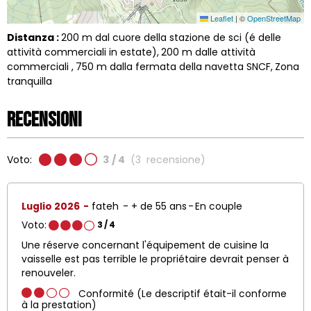
Leaflet
|
©
OpenStreetMap
Distanza :
200
m dal cuore della stazione de sci (é delle
attività commerciali in estate)
200
m dalle attività
commerciali
750
m dalla fermata della navetta SNCF
Zona
tranquilla
Recensioni
Voto:
3
/ 4
(
3
recensione
)
Luglio 2026
fateh
+ de 55 ans
En couple
Voto:
3
/ 4
Une réserve concernant l'équipement de cuisine la
vaisselle est pas terrible le propriétaire devrait penser à
renouveler.
Conformité (Le descriptif était-il conforme
à la prestation)