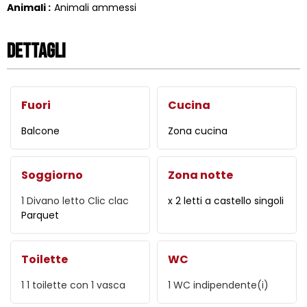
Animali
:
Animali ammessi
Dettagli
Fuori
Cucina
Balcone
Zona cucina
Soggiorno
Zona notte
1
Divano letto Clic clac
x 2 letti a castello singoli
Parquet
Toilette
WC
1
1 toilette con 1 vasca
1
WC indipendente(i)