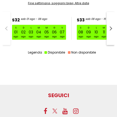
Fine settimana, soggiorni brevi, Altre date
S32
sab 01 ago - 08 ago
S33
sab 08 ago - 15 ago
S
D
L
M
M
G
V
S
D
L
M
M
S32 sab 01 ago - 08 ago
01
02
03
04
05
06
07
08
09
10
11
12
ago
ago
ago
ago
ago
ago
ago
ago
ago
ago
ago
ago
Legenda :
Disponibile
Non disponibile
SEGUICI