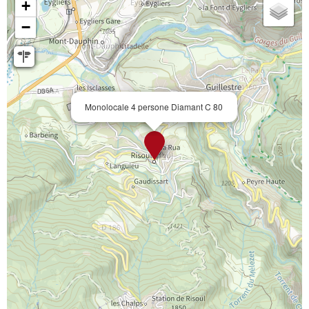
+
−
Monolocale 4 persone Diamant C 80