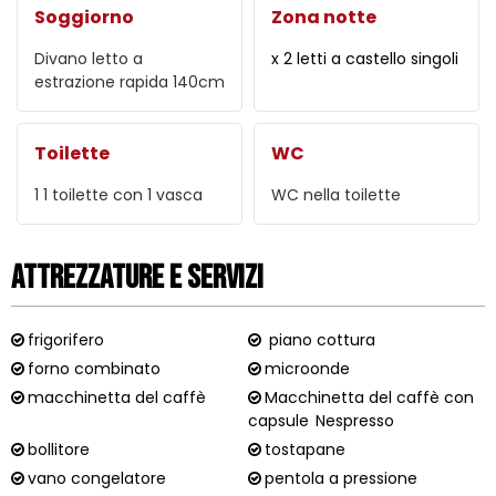
Soggiorno
Zona notte
Divano letto a
x 2 letti a castello singoli
estrazione rapida
140cm
Toilette
WC
1
1 toilette con 1 vasca
WC nella toilette
Attrezzature e Servizi
frigorifero
piano cottura
forno combinato
microonde
macchinetta del caffè
Macchinetta del caffè con
capsule
Nespresso
bollitore
tostapane
vano congelatore
pentola a pressione