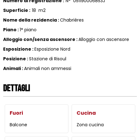
Numero di registrazione
:
N°
051190006853J
Superficie
:
18
m2
Nome della rezidencia
:
Chabrières
Piano
:
1° piano
Alloggio con/senza ascensore
:
Alloggio con ascensore
Esposizione
:
Esposizione Nord
Posizione
:
Stazione di Risoul
Animali
:
Animali non ammessi
Dettagli
Fuori
Cucina
Balcone
Zona cucina