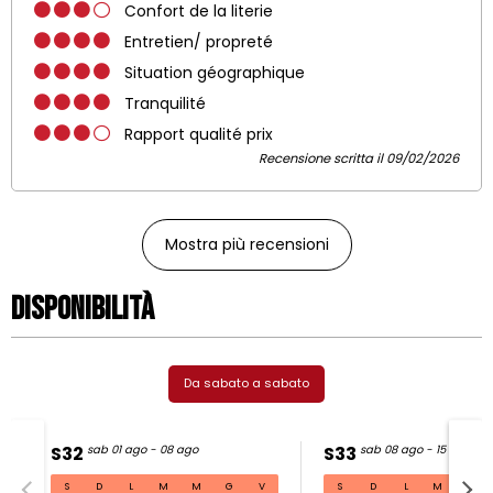
Confort de la literie
Entretien/ propreté
Situation géographique
Tranquilité
Rapport qualité prix
Recensione scritta il 09/02/2026
Mostra più recensioni
Disponibilità
Da sabato a sabato
S32
sab 01 ago - 08 ago
S33
sab 08 ago - 15 ago
S
D
L
M
M
G
V
S
D
L
M
M