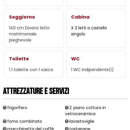
Soggiorno
Cabina
140 cm
Divano letto
X 2 letti a castello
matrimoniale
singolo
pieghevole
Toilette
WC
1
1 toilette con 1 vasca
1
WC indipendente(i)
Attrezzature e Servizi
frigorifero
2
piano cottura in
vetroceramica
forno combinato
lavastoviglie
macchinetta del caffè
tostapane