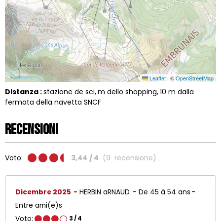
Leaflet
|
©
OpenStreetMap
Distanza :
stazione de sci
m dello shopping
10
m dalla
fermata della navetta SNCF
Recensioni
Voto:
3,44
/ 4
(
9
recensione
)
Dicembre 2025
HERBIN aRNAUD
De 45 à 54 ans
Entre ami(e)s
Voto:
3
/ 4