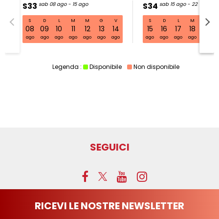
S33
sab 08 ago - 15 ago
S34
sab 15 ago - 22 ago
S
D
L
M
M
G
V
S
D
L
M
M
S33 sab 08 ago - 15 ago
08
09
10
11
12
13
14
15
16
17
18
19
ago
ago
ago
ago
ago
ago
ago
ago
ago
ago
ago
ago
Legenda :
Disponibile
Non disponibile
SEGUICI
RICEVI LE NOSTRE NEWSLETTER