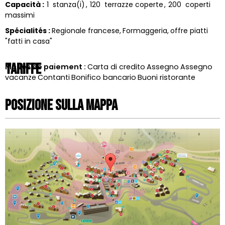
Capacità
:
1
stanza(i)
120
terrazze coperte
200
coperti
massimi
Spécialités
:
Regionale francese
Formaggeria
offre piatti
"fatti in casa"
Tariffe
Modes de paiement :
Carta di credito
Assegno
Assegno
vacanze
Contanti
Bonifico bancario
Buoni ristorante
Posizione sulla mappa