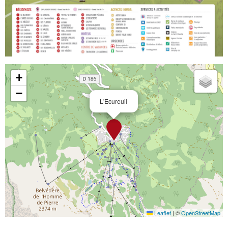
+
−
L'Ecureuil
Leaflet
|
©
OpenStreetMap