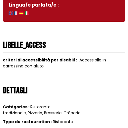
Lingua/e parlata/e :
LIBELLE_ACCESS
criteri di accessibilità per disabili :
Accessibile in
carrozzina con aiuto
Dettagli
Catégories
:
Ristorante
tradizionale
Pizzeria
Brasserie
Crêperie
Type de restauration
:
Ristorante