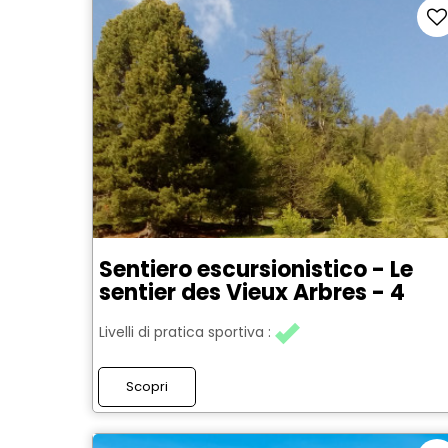
Sentiero escursionistico - Le
sentier des Vieux Arbres - 4
Livelli di pratica sportiva :
Scopri