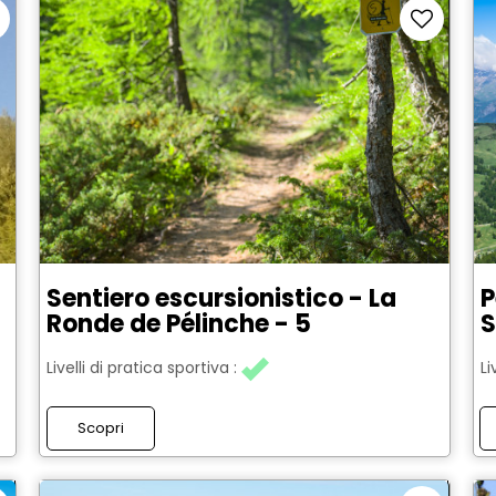
Sentiero escursionistico - La
P
Ronde de Pélinche - 5
S
Livelli di pratica sportiva :
Li
Scopri