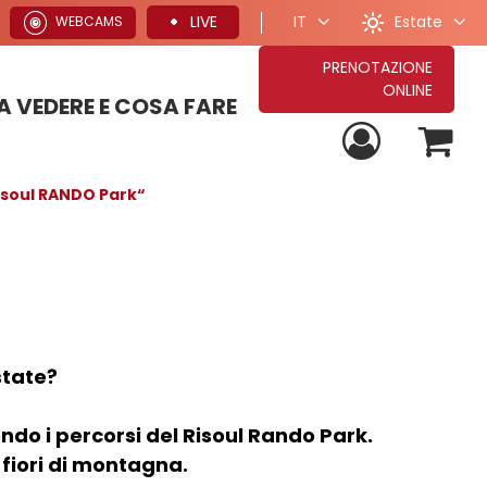
Estate
LIVE
IT
WEBCAMS
PRENOTAZIONE
ONLINE
 VEDERE E COSA FARE
PROPOSTE PER VACANZE ESTIVE
TUTTE LE NOSTRE PROPOSTE DI SOGGIORNO
PROPOSTE PER VACANZE INVERNALI
Risoul RANDO Park“
state?
do i percorsi del Risoul Rando Park.
e fiori di montagna.