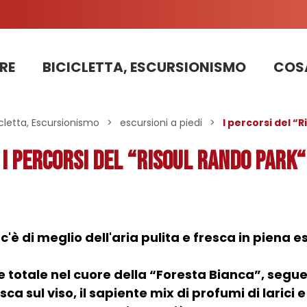
RE
BICICLETTA, ESCURSIONISMO
COSA
Informazioni sui lavori sulla strada della stazione 2025
PRENOTAZIONE DI APPARTAMENTI, CHALET, STRUTTURE
La nostra squadra di pattugliatori in bicicletta impegnata nello sviluppo sostenibile
icletta, Escursionismo
>
escursioni a piedi
>
I percorsi del “
I percorsi del “Risoul RANDO Park“
c'è di meglio dell'aria pulita e fresca in piena e
 totale nel cuore della “Foresta Bianca”, seguen
sca sul viso, il sapiente mix di profumi di larici 