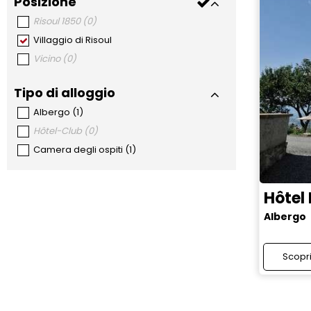
Posizione
Risoul 1850
(
0
)
Villaggio di Risoul
Vicino
(
0
)
Tipo di alloggio
Albergo
(
1
)
Hôtel-Club
(
0
)
Camera degli ospiti
(
1
)
Hôtel
Albergo
Scopr