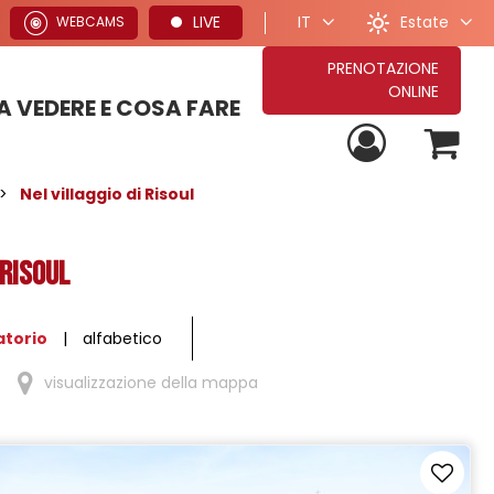
Estate
LIVE
IT
WEBCAMS
PRENOTAZIONE
ONLINE
 VEDERE E COSA FARE
PROPOSTE PER VACANZE ESTIVE
TUTTE LE NOSTRE PROPOSTE DI SOGGIORNO
PROPOSTE PER VACANZE INVERNALI
>
Nel villaggio di Risoul
 Risoul
atorio
alfabetico
visualizzazione della mappa