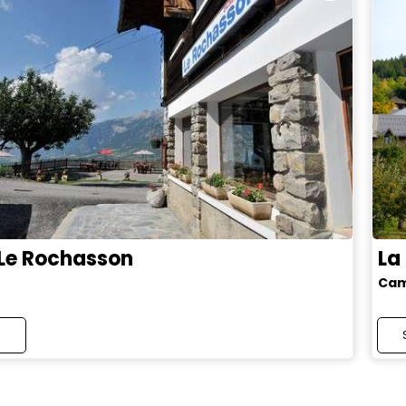
 Le Rochasson
La
Cam
i