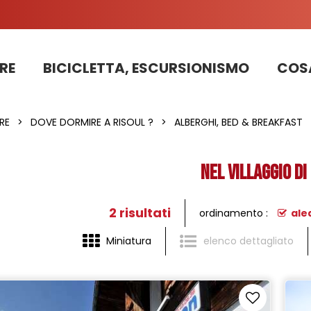
RE
BICICLETTA, ESCURSIONISMO
COSA
Informazioni sui lavori sulla strada della stazione 2025
PRENOTAZIONE DI APPARTAMENTI, CHALET, STRUTTURE
La nostra squadra di pattugliatori in bicicletta impegnata nello sviluppo sostenibile
RE
>
DOVE DORMIRE A RISOUL ?
>
ALBERGHI, BED & BREAKFAST
Nel villaggio di
2
risultati
ordinamento :
ale
Miniatura
elenco dettagliato