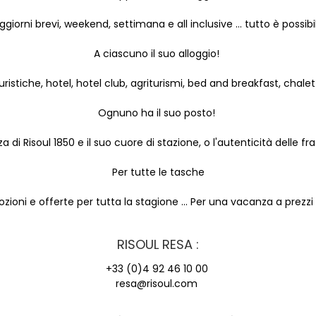
ggiorni brevi, weekend, settimana e all inclusive ... tutto è possibi
A ciascuno il suo alloggio!
istiche, hotel, hotel club, agriturismi, bed and breakfast, chalet .
Ognuno ha il suo posto!
 di Risoul 1850 e il suo cuore di stazione, o l'autenticità delle frazi
Per tutte le tasche
zioni e offerte per tutta la stagione ... Per una vacanza a prezzi 
RISOUL RESA :
+33 (0)4 92 46 10 00
resa@risoul.com