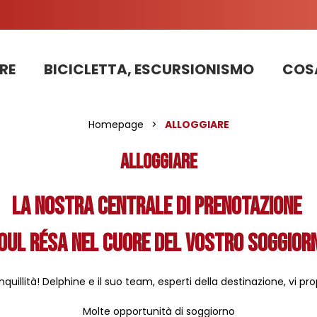
RE
BICICLETTA, ESCURSIONISMO
COSA
Informazioni sui lavori sulla strada della stazione 2025
PRENOTAZIONE DI APPARTAMENTI, CHALET, STRUTTURE
La nostra squadra di pattugliatori in bicicletta impegnata nello sviluppo sostenibile
Homepage
>
ALLOGGIARE
ALLOGGIARE
La nostra centrale di prenotazione
oul Résa nel cuore del vostro soggiorn
quillità! Delphine e il suo team, esperti della destinazione, vi p
Molte opportunità di soggiorno