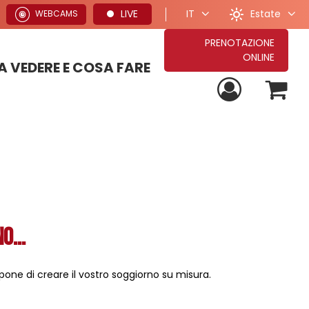
Estate
LIVE
IT
WEBCAMS
PRENOTAZIONE
ONLINE
 VEDERE E COSA FARE
PROPOSTE PER VACANZE ESTIVE
TUTTE LE NOSTRE PROPOSTE DI SOGGIORNO
PROPOSTE PER VACANZE INVERNALI
o...
ropone di creare il vostro soggiorno su misura.