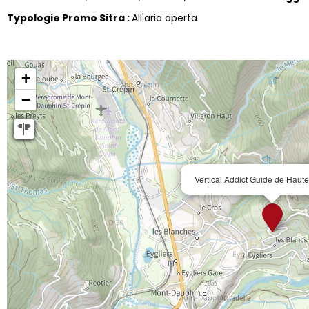
Typologie Promo Sitra
:
All'aria aperta
+
−
Vertical Addict Guide de Hau