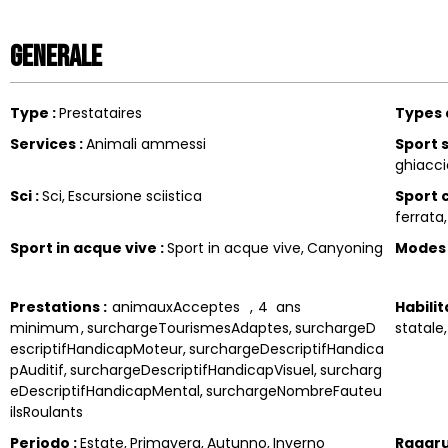
Generale
Type
:
Prestataires
Types 
Services
:
Animali ammessi
Sport 
ghiacci
Sci
:
Sci
Escursione sciistica
Sport 
ferrata
Sport in acque vive
:
Sport in acque vive
Canyoning
Modes
Prestations
:
animauxAcceptes
4
ans
Habili
minimum
surchargeTourismesAdaptes
surchargeD
statale
escriptifHandicapMoteur
surchargeDescriptifHandica
pAuditif
surchargeDescriptifHandicapVisuel
surcharg
eDescriptifHandicapMental
surchargeNombreFauteu
ilsRoulants
Periodo
:
Estate
Primavera
Autunno
Inverno
Raggr