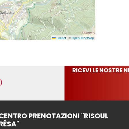
Leaflet
|
©
OpenStreetMap
RICEVI LE NOSTRE 
CENTRO PRENOTAZIONI "RISOUL
RÉSA"