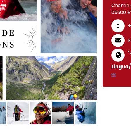
Chemin 
05600
E
+
E
"
Lingua/