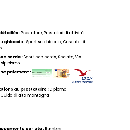
détaillés
:
Prestatore
Prestatori di attività
su ghiaccio
:
Sport su ghiaccio
Cascata di
o
con corda
:
Sport con corda
Scalata
Via
Alpinismo
 de paiement
:
tations du prestataire
:
Diploma
Guida di alta montagna
uppamento per età
:
Bambini