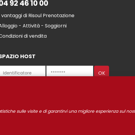
04 92 46 10 00
I vantaggi di Risoul Prenotazione
Alloggio - Attività - Soggiorni
Condizioni di vendita
SPAZIO HOST
l 2021
Gestione de
INFORMAZIONI LEGALI
I nostri partner
statistiche sulle visite e di garantirvi una migliore esperienza sul nost