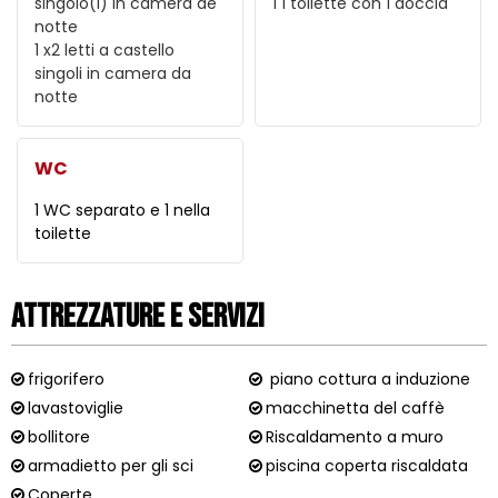
singolo(i) in camera de
1
1 toilette con 1 doccia
notte
1
x2 letti a castello
singoli in camera da
notte
WC
1 WC separato e 1 nella
toilette
Attrezzature e Servizi
frigorifero
piano cottura a induzione
lavastoviglie
macchinetta del caffè
bollitore
Riscaldamento a muro
armadietto per gli sci
piscina coperta riscaldata
Coperte