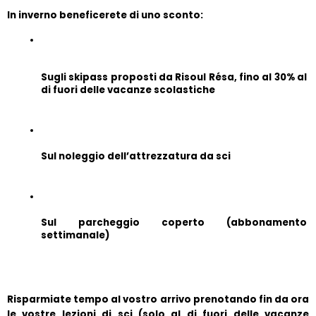
In inverno beneficerete di uno sconto:
Sugli skipass proposti da Risoul Résa, fino al 30% al 
di fuori delle vacanze scolastiche
Sul noleggio dell’attrezzatura da sci
Sul parcheggio coperto (abbonamento 
settimanale)
Risparmiate tempo al vostro arrivo prenotando fin da ora 
le vostre lezioni di sci (solo al di fuori delle vacanze 