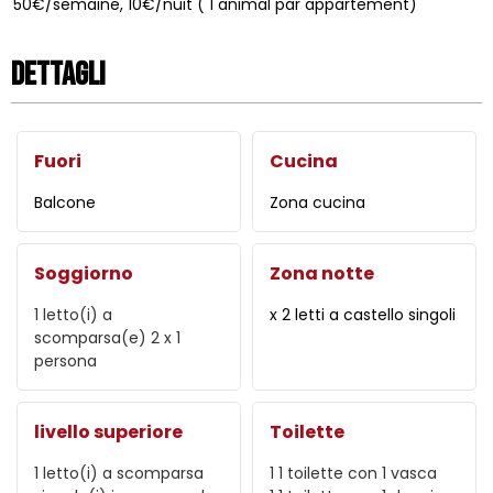
50€/semaine, 10€/nuit ( 1 animal par appartement)
Dettagli
Fuori
Cucina
Balcone
Zona cucina
Soggiorno
Zona notte
1
letto(i) a
x 2 letti a castello singoli
scomparsa(e) 2 x 1
persona
livello superiore
Toilette
1
letto(i) a scomparsa
1
1 toilette con 1 vasca