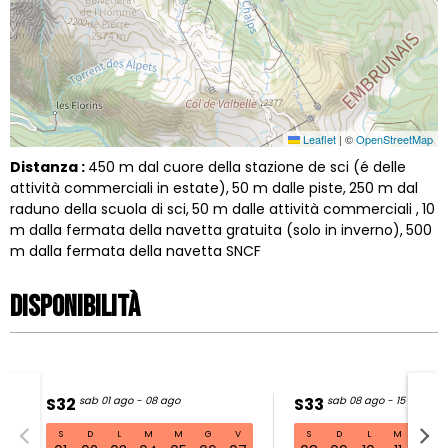
Leaflet
|
©
OpenStreetMap
Distanza :
450
m dal cuore della stazione de sci (é delle
attività commerciali in estate)
50
m dalle piste
250
m dal
raduno della scuola di sci
50
m dalle attività commerciali
10
m dalla fermata della navetta gratuita (solo in inverno)
500
m dalla fermata della navetta SNCF
Disponibilità
S32
sab 01 ago - 08 ago
S33
sab 08 ago - 15 ago
S
D
L
M
M
G
V
S
D
L
M
M
S32 sab 01 ago - 08 ago