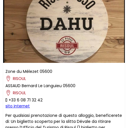
Zone du Mélezet
05600
RISOUL
ASSAUD
Bernard
Le Languieu
05600
RISOUL
+33 6 08 71 32 42
sito internet
Per qualsiasi prenotazione di questo alloggio, beneficerete
di: Un biglietto scoperta per la slitta Dévale da ritirare
presso l’Ufficio del Turismo di Risoul (1 biglietto per