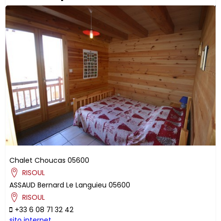
Chalet Choucas
05600
RISOUL
ASSAUD
Bernard
Le Languieu
05600
RISOUL
+33 6 08 71 32 42
sito internet