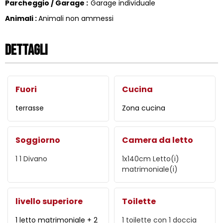
Parcheggio / Garage
:
Garage individuale
Animali
:
Animali non ammessi
Dettagli
Fuori
Cucina
terrasse
Zona cucina
Soggiorno
Camera da letto
1
1 Divano
1x140cm
Letto(i)
matrimoniale(i)
livello superiore
Toilette
1 letto matrimoniale + 2
1 toilette con 1 doccia