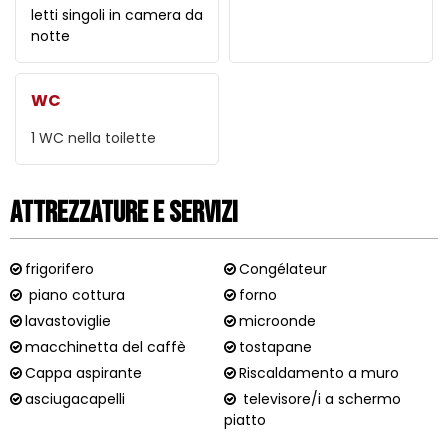
letti singoli in camera da
notte
WC
1
WC nella toilette
Attrezzature e Servizi
frigorifero
Congélateur
piano cottura
forno
lavastoviglie
microonde
macchinetta del caffè
tostapane
Cappa aspirante
Riscaldamento a muro
asciugacapelli
televisore/i a schermo
piatto