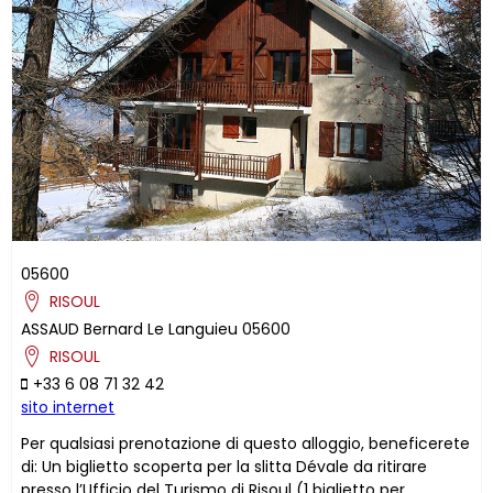
05600
RISOUL
ASSAUD
Bernard
Le Languieu
05600
RISOUL
+33 6 08 71 32 42
sito internet
Per qualsiasi prenotazione di questo alloggio, beneficerete
di: Un biglietto scoperta per la slitta Dévale da ritirare
presso l’Ufficio del Turismo di Risoul (1 biglietto per