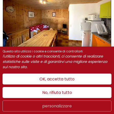
Questo sito utilizza i cookie e consente di controllarli.
l'utilizzo di cookie o altri traccianti, ci consente di realizzare
statistiche sulle visite e di garantirvi una migliore esperienza
Chalet les marmottes 1
05600
sul nostro sito.
RISOUL
ASSAUD
Bernard
Le Languieu
05600
OK, accetta tutto
RISOUL
+33 6 08 71 32 42
No, rifiuta tutto
sito internet
Per qualsiasi prenotazione di questo alloggio, beneficerete
personalizzare
di: Un biglietto scoperta per la slitta Dévale da ritirare
Estate
LIVE
IT
WEBCAMS
presso l’Ufficio del Turismo di Risoul (1 biglietto per