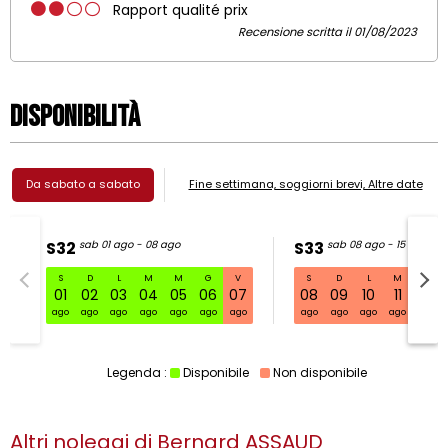
Rapport qualité prix
Recensione scritta il 01/08/2023
Disponibilità
Da sabato a sabato
Fine settimana, soggiorni brevi, Altre date
S32
sab 01 ago - 08 ago
S33
sab 08 ago - 15 ago
S
D
L
M
M
G
V
S
D
L
M
M
S32 sab 01 ago - 08 ago
01
02
03
04
05
06
07
08
09
10
11
12
ago
ago
ago
ago
ago
ago
ago
ago
ago
ago
ago
ago
Legenda :
Disponibile
Non disponibile
Altri noleggi di
Bernard ASSAUD