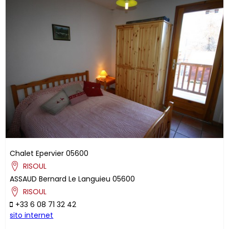
Chalet Epervier
05600
RISOUL
ASSAUD
Bernard
Le Languieu
05600
RISOUL
+33 6 08 71 32 42
sito internet