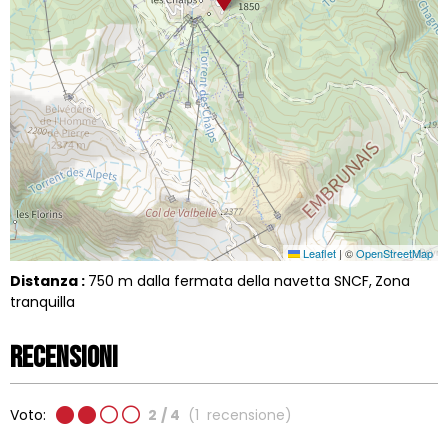
Leaflet
|
©
OpenStreetMap
Distanza :
750
m dalla fermata della navetta SNCF
Zona
tranquilla
Recensioni
Voto:
2
/ 4
(
1
recensione
)