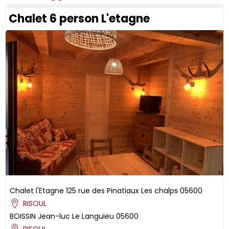
Chalet 6 person L'etagne
Chalet l'Etagne
125 rue des Pinatiaux
Les chalps
05600
RISOUL
BOISSIN
Jean-luc
Le Languieu
05600
RISOUL