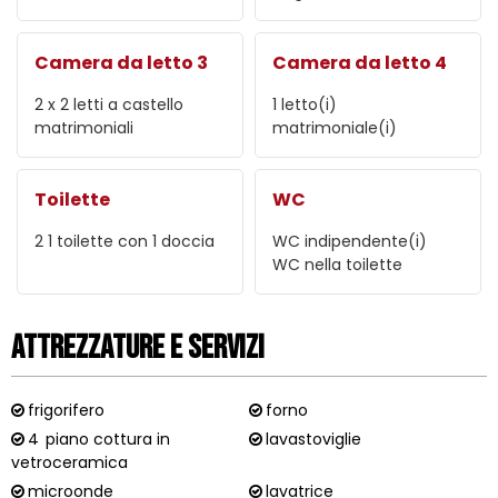
Camera da letto 3
Camera da letto 4
2
x 2 letti a castello
1
letto(i)
matrimoniali
matrimoniale(i)
Toilette
WC
2
1 toilette con 1 doccia
WC indipendente(i)
WC nella toilette
Attrezzature e Servizi
frigorifero
forno
4
piano cottura in
lavastoviglie
vetroceramica
microonde
lavatrice