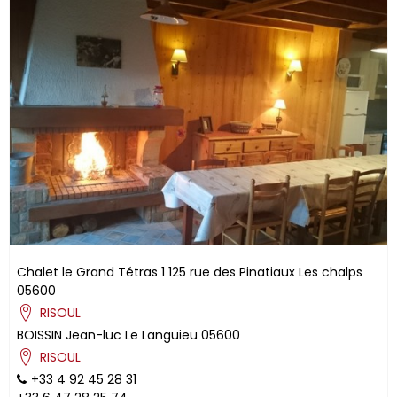
Chalet le Grand Tétras 1
125 rue des Pinatiaux
Les chalps
05600
RISOUL
BOISSIN
Jean-luc
Le Languieu
05600
RISOUL
+33 4 92 45 28 31