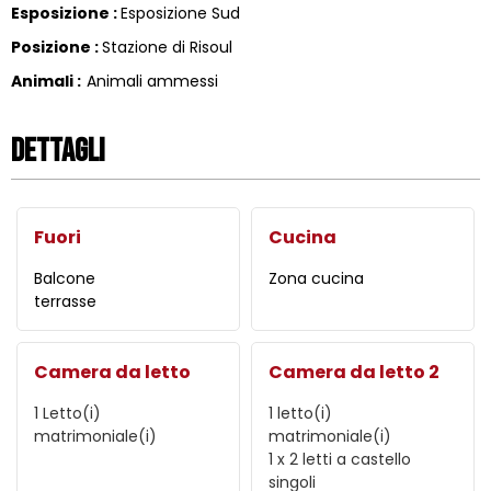
Esposizione
:
Esposizione Sud
Posizione
:
Stazione di Risoul
Animali
:
Animali ammessi
Dettagli
Fuori
Cucina
Balcone
Zona cucina
terrasse
Camera da letto
Camera da letto 2
1
Letto(i)
1
letto(i)
matrimoniale(i)
matrimoniale(i)
1
x 2 letti a castello
singoli