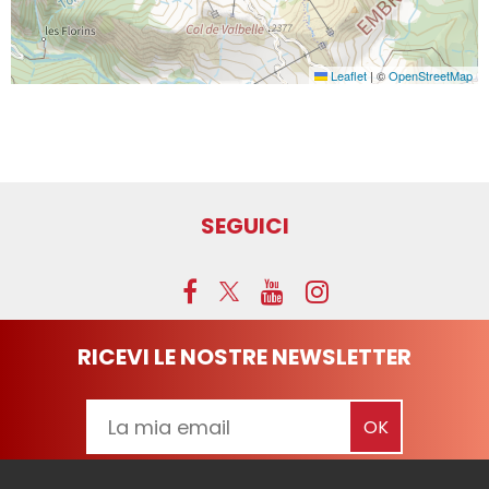
Leaflet
|
©
OpenStreetMap
SEGUICI
RICEVI LE NOSTRE NEWSLETTER