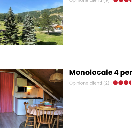
Opinione clienti
(9)
Monolocale 4 pe
Opinione clienti
(2)