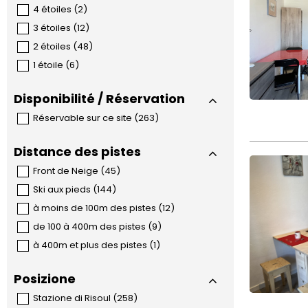
4 étoiles
(
2
)
3 étoiles
(
12
)
2 étoiles
(
48
)
1 étoile
(
6
)
Disponibilité / Réservation
Réservable sur ce site
(
263
)
Distance des pistes
Front de Neige
(
45
)
Ski aux pieds
(
144
)
à moins de 100m des pistes
(
12
)
de 100 à 400m des pistes
(
9
)
à 400m et plus des pistes
(
1
)
Posizione
Stazione di Risoul
(
258
)