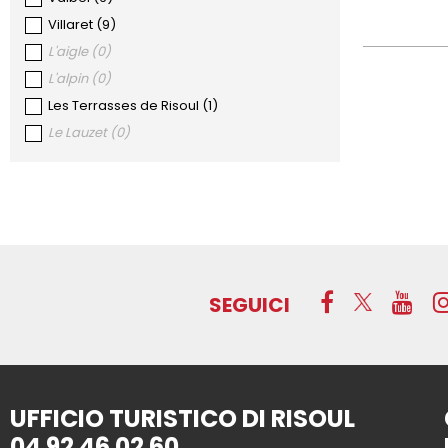
Villaret
(
9
)
L'aigle
(
0
)
L'alpin
(
0
)
Les Terrasses de Risoul
(
1
)
Le Lauzet
(
0
)
SEGUICI
UFFICIO TURISTICO DI RISOUL
04 92 46 02 60