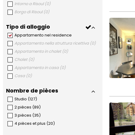
Intorno a Risoul
(
0
)
Borgo di Risoul
(
0
)
Tipo di alloggio
Appartamento nel residence
Appartamento nella struttura ricettiva
(
0
)
Appartamento in chalet
(
0
)
Chalet
(
0
)
Appartamento in casa
(
0
)
Casa
(
0
)
Nombre de pièces
Studio
(
127
)
2 pièces
(
89
)
3 pièces
(
35
)
4 pièces et plus
(
20
)