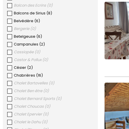
Balcon des Ecrins
(
0
)
Balcons de Sirius
(
8
)
Belvédère
(
6
)
Bergerie
(
0
)
Betelgeuse
(
6
)
Campanules
(
2
)
Cassiopée
(
0
)
Castor & Pollux
(
0
)
Césier
(
2
)
Chabrières
(
16
)
Chalet Bartavelles
(
0
)
Chalet Ben être
(
0
)
Chalet Bernard Sports
(
0
)
Chalet Choucas
(
0
)
Chalet Epervier
(
0
)
Chalet le Dahu
(
0
)