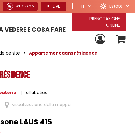
Estate
LIVE
IT
WEBCAMS
PRENOTAZIONE
ONLINE
 VEDERE E COSA FARE
PROPOSTE PER VACANZE ESTIVE
TUTTE LE NOSTRE PROPOSTE DI SOGGIORNO
PROPOSTE PER VACANZE INVERNALI
de ce site
>
Appartement dans résidence
résidence
eatorio
alfabetico
visualizzazione della mappa
sone LAUS 415