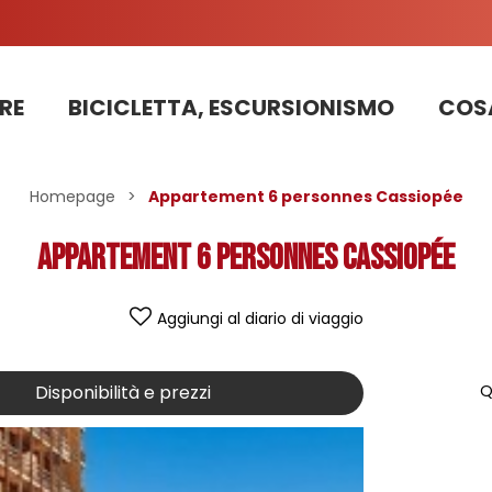
RE
BICICLETTA, ESCURSIONISMO
COSA
Informazioni sui lavori sulla strada della stazione 2025
PRENOTAZIONE DI APPARTAMENTI, CHALET, STRUTTURE
La nostra squadra di pattugliatori in bicicletta impegnata nello sviluppo sostenibile
Homepage
>
Appartement 6 personnes Cassiopée
Appartement 6 personnes Cassiopée
Aggiungi al diario di viaggio
Disponibilità e prezzi
Q