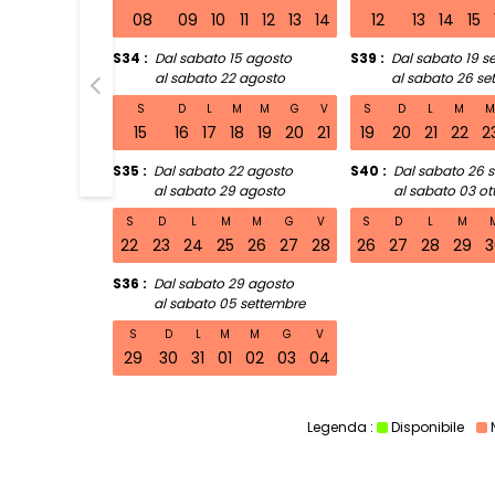
08
09
10
11
12
13
14
12
13
14
15
S34
Dal sabato 15 agosto
S39
Dal sabato 19 s
al sabato 22 agosto
al sabato 26 se
S32 Dal s
S
D
L
M
M
G
V
S
D
L
M
15
16
17
18
19
20
21
19
20
21
22
2
S35
Dal sabato 22 agosto
S40
Dal sabato 26 
al sabato 29 agosto
al sabato 03 ot
S
D
L
M
M
G
V
S
D
L
M
22
23
24
25
26
27
28
26
27
28
29
3
S36
Dal sabato 29 agosto
al sabato 05 settembre
S
D
L
M
M
G
V
29
30
31
01
02
03
04
Legenda :
Disponibile