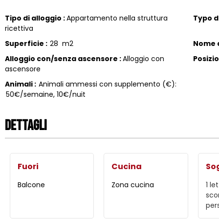
Tipo di alloggio
:
Appartamento nella struttura
Typo di
ricettiva
Superficie
:
28
m2
Nome d
Alloggio con/senza ascensore
:
Alloggio con
Posizi
ascensore
Animali
:
Animali ammessi con supplemento (€):
50€/semaine, 10€/nuit
Dettagli
Fuori
Cucina
So
Balcone
Zona cucina
1
let
sco
per