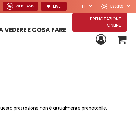
Estate
LIVE
IT
WEBCAMS
PRENOTAZIONE
ONLINE
 VEDERE E COSA FARE
PROPOSTE PER VACANZE ESTIVE
TUTTE LE NOSTRE PROPOSTE DI SOGGIORNO
PROPOSTE PER VACANZE INVERNALI
uesta prestazione non è attualmente prenotabile.