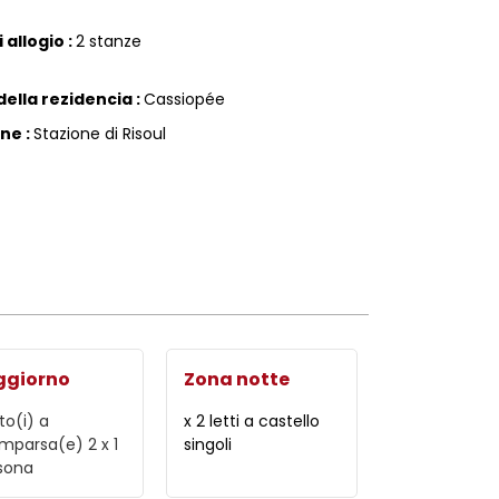
 allogio
:
2 stanze
ella rezidencia
:
Cassiopée
one
:
Stazione di Risoul
ggiorno
Zona notte
to(i) a
x 2 letti a castello
mparsa(e) 2 x 1
singoli
sona