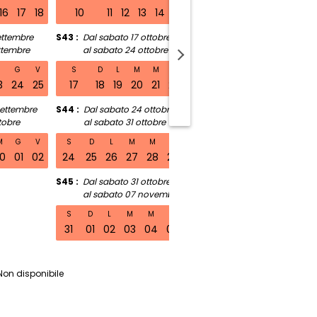
16
17
18
10
11
12
13
14
15
16
14
15
16
17
18
ettembre
S43
Dal sabato 17 ottobre
S48
Dal sabato 21 nov
ttembre
al sabato 24 ottobre
al sabato 28 nov
abato 01 agosto al sabato 08 agosto
M
G
V
S
D
L
M
M
G
V
S
D
L
M
M
3
24
25
17
18
19
20
21
22
23
21
22
23
24
25
settembre
S44
Dal sabato 24 ottobre
S49
Dal sabato 28 no
tobre
al sabato 31 ottobre
al sabato 05 dice
M
G
V
S
D
L
M
M
G
V
S
D
L
M
M
0
01
02
24
25
26
27
28
29
30
28
29
30
01
02
S45
Dal sabato 31 ottobre
al sabato 07 novembre
S
D
L
M
M
G
V
31
01
02
03
04
05
06
Non disponibile