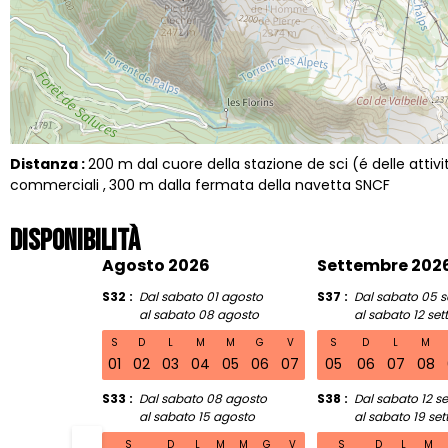
Distanza :
200
m dal cuore della stazione de sci (é delle attiv
commerciali
300
m dalla fermata della navetta SNCF
Disponibilità
Agosto 2026
Settembre 202
S32
Dal sabato 01 agosto
S37
Dal sabato 05 
al sabato 08 agosto
al sabato 12 se
S
D
L
M
M
G
V
S
D
L
M
01
02
03
04
05
06
07
05
06
07
08
S33
Dal sabato 08 agosto
S38
Dal sabato 12 s
al sabato 15 agosto
al sabato 19 se
S
D
L
M
M
G
V
S
D
L
M