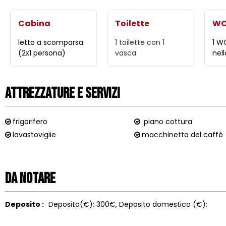
Cabina
Toilette
W
letto a scomparsa
1 toilette con 1
1 W
(2x1 persona)
vasca
nell
Attrezzature e Servizi
frigorifero
piano cottura
lavastoviglie
macchinetta del caffè
Da notare
Deposito :
Deposito(€):
300€
Deposito domestico (€):