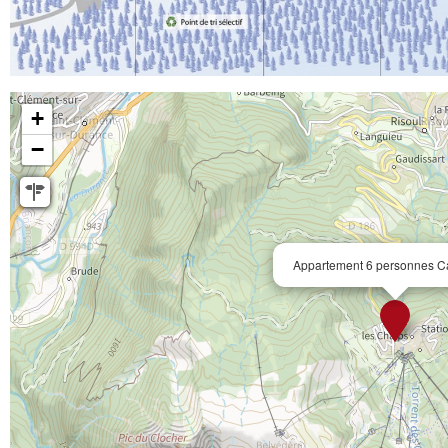
+
−
Appartement 6 personnes C