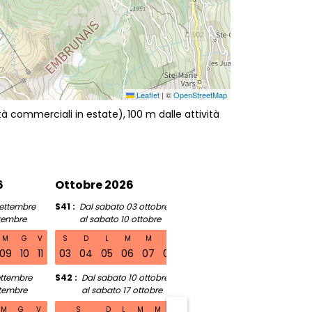
Leaflet
|
©
OpenStreetMap
ità commerciali in estate)
100
m dalle attività
6
Ottobre 2026
Novembre 2026
settembre
S41
Dal sabato 03 ottobre
S46
Dal sabato 07 no
ttembre
al sabato 10 ottobre
al sabato 14 nove
M
G
V
S
D
L
M
M
G
V
S
D
L
M
M
09
10
11
03
04
05
06
07
08
09
07
08
09
10
11
ettembre
S42
Dal sabato 10 ottobre
S47
Dal sabato 14 no
ttembre
al sabato 17 ottobre
al sabato 21 nove
M
G
V
S
D
L
M
M
G
V
S
D
L
M
M