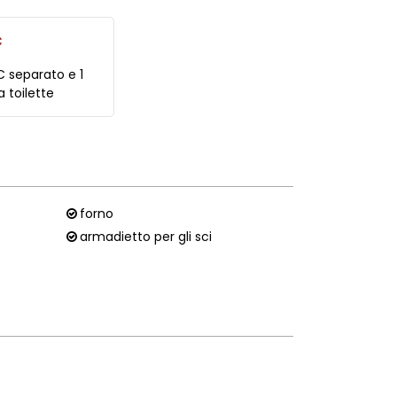
C
C separato e 1
a toilette
forno
armadietto per gli sci