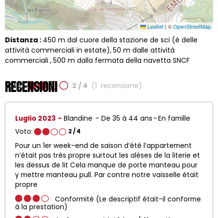
Leaflet
|
©
OpenStreetMap
Distanza :
450
m dal cuore della stazione de sci (é delle
attività commerciali in estate)
50
m dalle attività
commerciali
500
m dalla fermata della navetta SNCF
Recensioni
Voto:
2
/ 4
(
1
recensione
)
Luglio 2023
Blandine
De 35 à 44 ans
En famille
Voto:
2
/ 4
Pour un 1er week-end de saison d’été l’appartement
n’était pas très propre surtout les alèses de la literie et
les dessus de lit Cela manque de porte manteau pour
y mettre manteau pull. Par contre notre vaisselle était
propre
Conformité (Le descriptif était-il conforme
à la prestation)