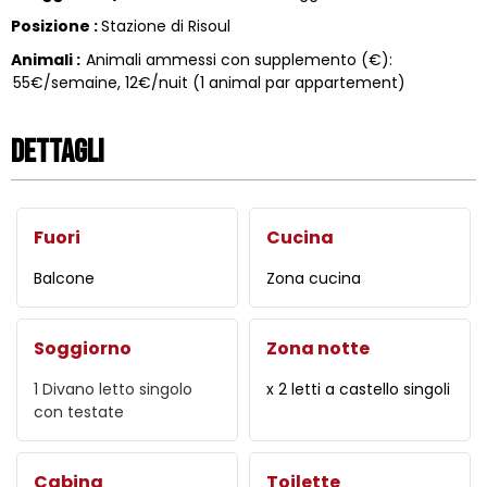
Posizione
:
Stazione di Risoul
Animali
:
Animali ammessi con supplemento (€):
55€/semaine, 12€/nuit (1 animal par appartement)
Dettagli
Fuori
Cucina
Balcone
Zona cucina
Soggiorno
Zona notte
1
Divano letto singolo
x 2 letti a castello singoli
con testate
Cabina
Toilette