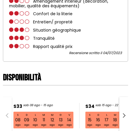
Aménagement intérieur (décoration,
mobilier, qualité des équipements)
Confort de la literie
Entretien/ propreté
Situation géographique
Tranquilité
Rapport qualité prix
Recensione scritta il 04/07/2023
Disponibilità
S33
sab 08 ago - 15 ago
S34
sab 15 ago - 22 ago
S
D
L
M
M
G
V
S
D
L
M
M
S33 sab 08 ago - 15 ago
08
09
10
11
12
13
14
15
16
17
18
19
ago
ago
ago
ago
ago
ago
ago
ago
ago
ago
ago
ago