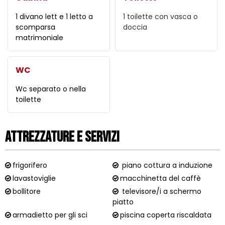
1 divano lett e 1 letto a
1 toilette con vasca o
scomparsa
doccia
matrimoniale
WC
Wc separato o nella
toilette
Attrezzature e Servizi
frigorifero
piano cottura a induzione
lavastoviglie
macchinetta del caffè
bollitore
televisore/i a schermo
piatto
armadietto per gli sci
piscina coperta riscaldata