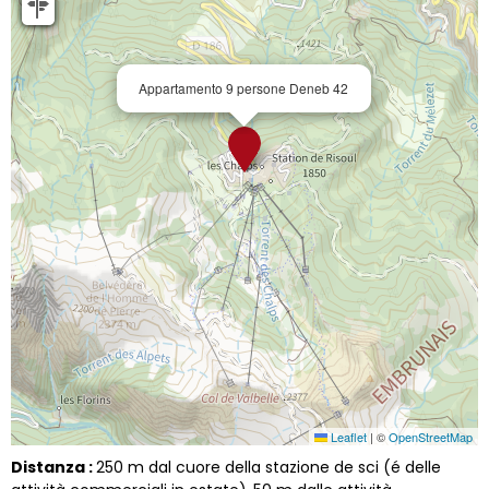
Appartamento 9 persone Deneb 42
Leaflet
|
©
OpenStreetMap
Distanza :
250
m dal cuore della stazione de sci (é delle