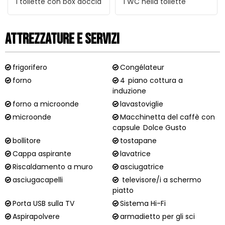
1
toilette con box doccia
1
WC nella toilette
Attrezzature e Servizi
frigorifero
Congélateur
forno
4
piano cottura a
induzione
forno a microonde
lavastoviglie
microonde
Macchinetta del caffè con
capsule
Dolce Gusto
bollitore
tostapane
Cappa aspirante
lavatrice
Riscaldamento a muro
asciugatrice
asciugacapelli
televisore/i a schermo
piatto
Porta USB sulla TV
Sistema Hi-Fi
Aspirapolvere
armadietto per gli sci