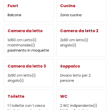
Fuori
Cucina
Balcone
Zona cucina
Camera da letto
Camera da letto 2
1x160 cm
Letto(i)
2x90 cm
letto(i)
matrimoniale(i)
singolo(i)
pavimento in moquette
Camera da letto 3
Soppalco
3x90 cm
letto(i)
Divano letto per 2
singolo(i)
persone
Toilette
WC
1
1 toilette con 1 vasca
2
WC indipendente(i)