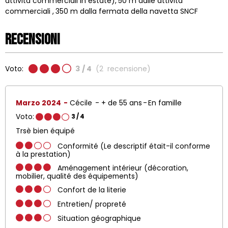
attività commerciali in estate)
50
m dalle attività
commerciali
350
m dalla fermata della navetta SNCF
Recensioni
Voto:
3
/ 4
(
2
recensione
)
Marzo 2024
Cécile
+ de 55 ans
En famille
Voto:
3
/ 4
Trsè bien équipé
Conformité (Le descriptif était-il conforme
à la prestation)
Aménagement intérieur (décoration,
mobilier, qualité des équipements)
Confort de la literie
Entretien/ propreté
Situation géographique