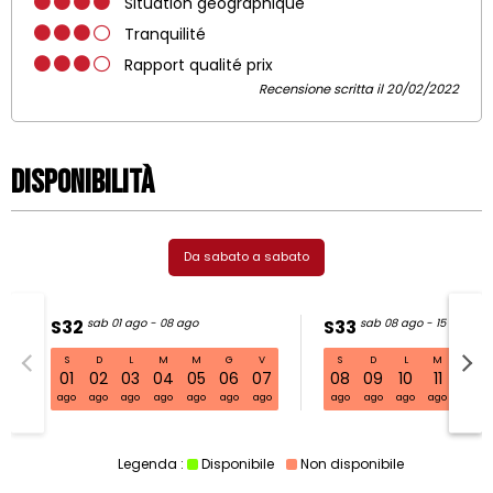
Situation géographique
Tranquilité
Rapport qualité prix
Recensione scritta il 20/02/2022
Disponibilità
Da sabato a sabato
S32
sab 01 ago - 08 ago
S33
sab 08 ago - 15 ago
S
D
L
M
M
G
V
S
D
L
M
M
S32 sab 01 ago - 08 ago
01
02
03
04
05
06
07
08
09
10
11
12
ago
ago
ago
ago
ago
ago
ago
ago
ago
ago
ago
ago
Legenda :
Disponibile
Non disponibile