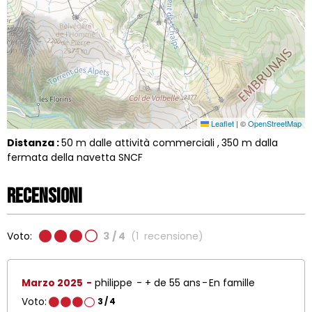
Leaflet
|
©
OpenStreetMap
Distanza :
50
m dalle attività commerciali
350
m dalla
fermata della navetta SNCF
Recensioni
Voto:
3
/ 4
(
1
recensione
)
Marzo 2025
philippe
+ de 55 ans
En famille
Voto:
3
/ 4