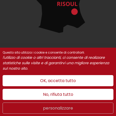
Questo sito utilizza i cookie e consente di controllarli.
© Risoul 2021
INFORMAZIONI LEGALI
I nostri partner
l'utilizzo di cookie o altri traccianti, ci consente di realizzare
Gestione dei cookie
statistiche sulle visite e di garantirvi una migliore esperienza
sul nostro sito.
OK, accetta tutto
No, rifiuta tutto
personalizzare
Estate
LIVE
IT
WEBCAMS