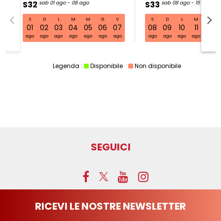
S32
sab 01 ago - 08 ago
S33
sab 08 ago - 15 ago
S
D
L
M
M
G
V
S
D
L
M
M
S32 sab 01 ago - 08 ago
01
02
03
04
05
06
07
08
09
10
11
12
ago
ago
ago
ago
ago
ago
ago
ago
ago
ago
ago
ago
Legenda :
Disponibile
Non disponibile
SEGUICI
RICEVI LE NOSTRE NEWSLETTER