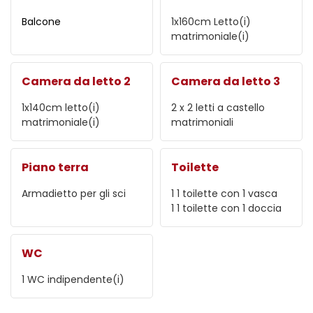
Balcone
1x160cm
Letto(i)
matrimoniale(i)
Camera da letto 2
Camera da letto 3
1x140cm
letto(i)
2
x 2 letti a castello
matrimoniale(i)
matrimoniali
Piano terra
Toilette
Armadietto per gli sci
1
1 toilette con 1 vasca
1
1 toilette con 1 doccia
WC
1
WC indipendente(i)