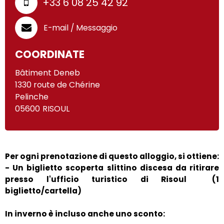
+33 6 08 25 42 92
E-mail / Messaggio
COORDINATE
Bâtiment Deneb
1330 route de Chérine
Pelinche
05600
RISOUL
Per ogni prenotazione di questo alloggio, si ottiene:
- Un biglietto scoperta slittino discesa da ritirare
presso l'ufficio turistico di Risoul
(1
biglietto/cartella)
In inverno è incluso anche uno sconto: