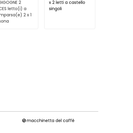
 GIGOGNE 2
x 2 letti a castello
CES
letto(i) a
singoli
mparsa(e) 2 x 1
sona
macchinetta del caffè