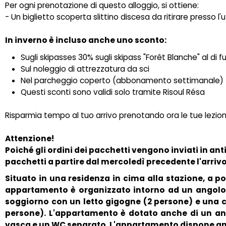
Per ogni prenotazione di questo alloggio, si ottiene:
- Un biglietto scoperta slittino discesa da ritirare presso l'uf
In inverno è incluso anche uno sconto:
Sugli skipasses 30% sugli skipass "Forêt Blanche" al di 
Sul noleggio di attrezzatura da sci
Nel parcheggio coperto (abbonamento settimanale)
Questi sconti sono validi solo tramite Risoul Résa
Risparmia tempo al tuo arrivo prenotando ora le tue lezioni
Attenzione!
Poiché gli ordini dei pacchetti vengono inviati in an
pacchetti a partire dal mercoledì precedente l'arrivo
Situato in una residenza in cima alla stazione, a po
appartamento è organizzato intorno ad un angolo 
soggiorno con un letto gigogne (2 persone) e una c
persone). L'appartamento è dotato anche di un an
vasca e un WC separato. L'appartamento dispone anch