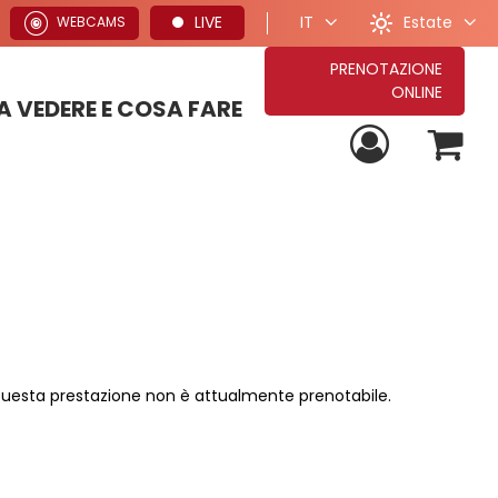
Estate
LIVE
IT
WEBCAMS
PRENOTAZIONE
ONLINE
 VEDERE E COSA FARE
PROPOSTE PER VACANZE ESTIVE
TUTTE LE NOSTRE PROPOSTE DI SOGGIORNO
PROPOSTE PER VACANZE INVERNALI
uesta prestazione non è attualmente prenotabile.