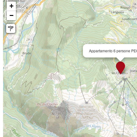
+
−
Appartamento 6 persone P