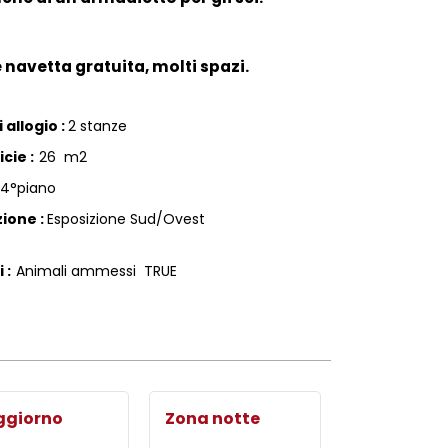
e navetta gratuita, molti spazi.
 allogio
:
2 stanze
icie
:
26
m2
4°piano
zione
:
Esposizione Sud/Ovest
i
:
Animali ammessi
TRUE
ggiorno
Zona notte