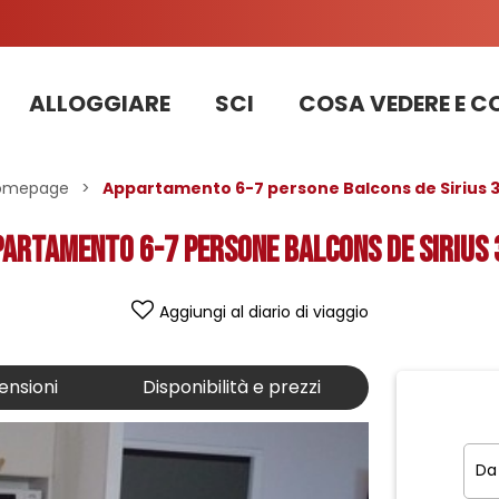
ALLOGGIARE
SCI
COSA VEDERE E C
Informazioni sui lavori sulla strada della stazione 2025
PRENOTAZIONE DI APPARTAMENTI, CHALET, STRUTTURE
omepage
>
Appartamento 6-7 persone Balcons de Sirius 3
artamento 6-7 persone Balcons de Sirius
Aggiungi al diario di viaggio
ensioni
Disponibilità e prezzi