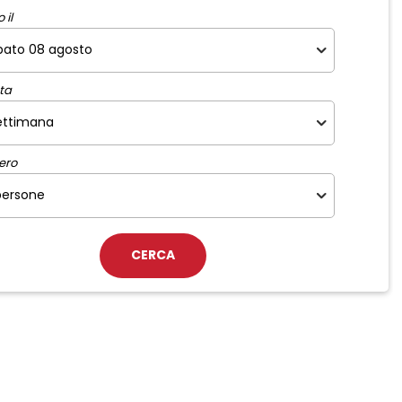
 il
ta
ero