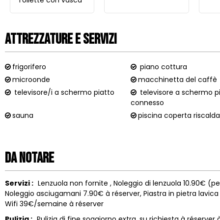
Attrezzature e Servizi
frigorifero
piano cottura
microonde
macchinetta del caffè
televisore/i a schermo piatto
televisore a schermo p
connesso
sauna
piscina coperta riscald
Da notare
Servizi :
Lenzuola non fornite
Noleggio di lenzuola
10.90€ (pet
Noleggio asciugamani
7.90€ à réserver
Piastra in pietra lavica
Wifi
39€/semaine à réserver
Pulizia :
Pulizia di fine soggiorno extra. su richiesta
à réserver 