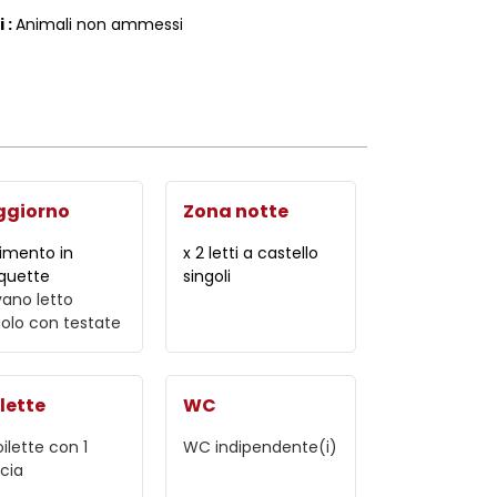
i
:
Animali non ammessi
ggiorno
Zona notte
imento in
x 2 letti a castello
uette
singoli
vano letto
golo con testate
lette
WC
oilette con 1
WC indipendente(i)
cia