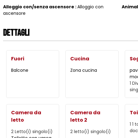
Alloggio con/senza ascensore
:
Alloggio con
Animal
ascensore
Dettagli
Fuori
Cucina
So
Balcone
Zona cucina
pav
moq
1
Di
sin
Camera da
Camera da
Toi
letto
letto 2
1
1 t
doc
2
Letto(i) singolo(i)
2
letto(i) singolo(i)
Toilette con vasca