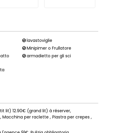
lavastoviglie
Minipimer o Frullatore
iatto
armadietto per gli sci
ata
it lit) 12.90€ (grand lit) à réserver
Macchina per raclette
Piastra per crepes
à l'agence 91€
Pulizia obbligatoria