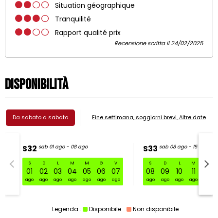
Situation géographique
Tranquilité
Rapport qualité prix
Recensione scritta il 24/02/2025
Disponibilità
Da sabato a sabato
Fine settimana, soggiorni brevi, Altre date
S32
sab 01 ago - 08 ago
S33
sab 08 ago - 15 ago
S
D
L
M
M
G
V
S
D
L
M
M
S32 sab 01 ago - 08 ago
01
02
03
04
05
06
07
08
09
10
11
12
ago
ago
ago
ago
ago
ago
ago
ago
ago
ago
ago
ago
Legenda :
Disponibile
Non disponibile