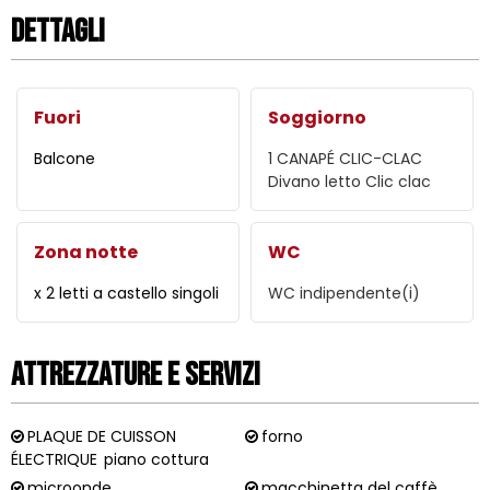
Dettagli
Fuori
Soggiorno
Balcone
1 CANAPÉ CLIC-CLAC
Divano letto Clic clac
Zona notte
WC
x 2 letti a castello singoli
WC indipendente(i)
Attrezzature e Servizi
PLAQUE DE CUISSON
forno
ÉLECTRIQUE
piano cottura
microonde
macchinetta del caffè