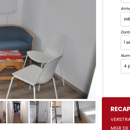
Arrivo
Dura
Num
RECAP
VERSTR
MGR DE 