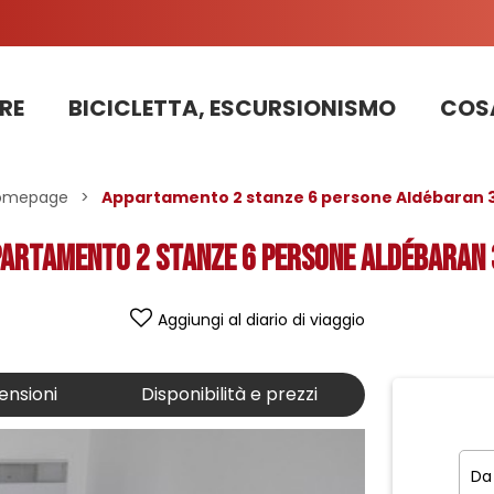
RE
BICICLETTA, ESCURSIONISMO
COSA
Informazioni sui lavori sulla strada della stazione 2025
PRENOTAZIONE DI APPARTAMENTI, CHALET, STRUTTURE
La nostra squadra di pattugliatori in bicicletta impegnata nello sviluppo sostenibile
omepage
>
Appartamento 2 stanze 6 persone Aldébaran 3
artamento 2 stanze 6 persone Aldébaran
Aggiungi al diario di viaggio
ensioni
Disponibilità e prezzi