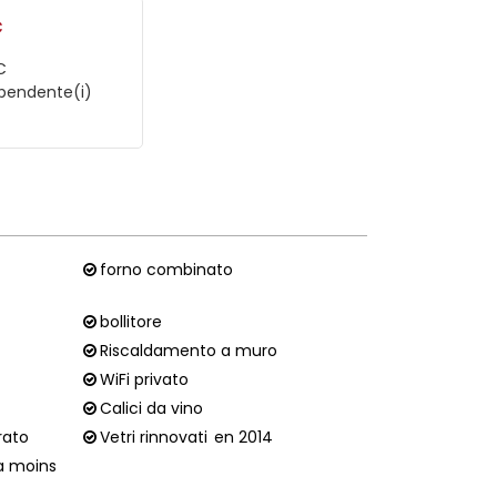
C
C
ipendente(i)
forno combinato
bollitore
Riscaldamento a muro
WiFi privato
Calici da vino
rato
Vetri rinnovati
en 2014
 a moins