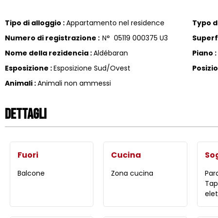
Tipo di alloggio
:
Appartamento nel residence
Typo di
Numero di registrazione
:
N°
05119 000375 U3
Superf
Nome della rezidencia
:
Aldébaran
Piano
:
Esposizione
:
Esposizione Sud/Ovest
Posizi
Animali
:
Animali non ammessi
Dettagli
Fuori
Cucina
So
Balcone
Zona cucina
Par
Tap
elet