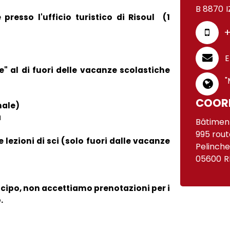
B 8870
 presso l'ufficio turistico di Risoul
(1
+
E
e" al di fuori delle vacanze scolastiche
"
COOR
nale)
a
Bâtimen
995 rout
lezioni di sci (solo fuori dalle vacanze
Pelinche
05600
R
ticipo, non accettiamo prenotazioni per i
.