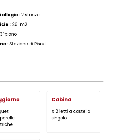
 allogio
:
2 stanze
icie
:
26
m2
3°piano
one
:
Stazione di Risoul
ggiorno
Cabina
quet
X 2 letti a castello
parelle
singolo
triche