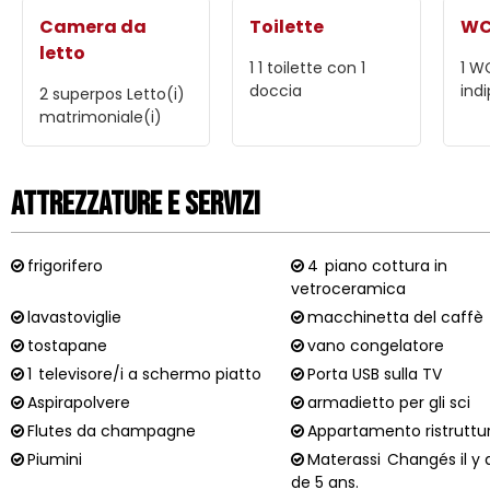
Camera da
Toilette
W
letto
1
1 toilette con 1
1
W
doccia
ind
2 superpos
Letto(i)
matrimoniale(i)
Attrezzature e Servizi
frigorifero
4
piano cottura in
vetroceramica
lavastoviglie
macchinetta del caffè
tostapane
vano congelatore
1
televisore/i a schermo piatto
Porta USB sulla TV
Aspirapolvere
armadietto per gli sci
Flutes da champagne
Appartamento ristruttu
Piumini
Materassi
Changés il y
de 5 ans.