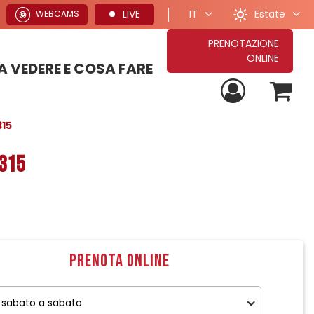
Estate
LIVE
IT
WEBCAMS
PRENOTAZIONE
ONLINE
 VEDERE E COSA FARE
PROPOSTE PER VACANZE ESTIVE
TUTTE LE NOSTRE PROPOSTE DI SOGGIORNO
PROPOSTE PER VACANZE INVERNALI
15
 315
Prenota online