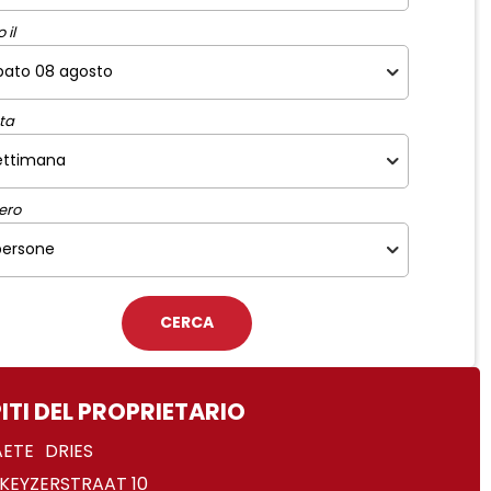
 il
ta
ero
ITI DEL PROPRIETARIO
AETE
DRIES
KEYZERSTRAAT 10