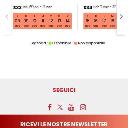
S33
sab 08 ago - 15 ago
S34
sab 15 ago - 22 ago
S
D
L
M
M
G
V
S
D
L
M
M
S33 sab 08 ago - 15 ago
08
09
10
11
12
13
14
15
16
17
18
19
ago
ago
ago
ago
ago
ago
ago
ago
ago
ago
ago
ago
Legenda :
Disponibile
Non disponibile
SEGUICI
RICEVI LE NOSTRE NEWSLETTER