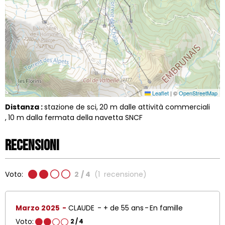
Leaflet
|
©
OpenStreetMap
Distanza :
stazione de sci
20
m dalle attività commerciali
10
m dalla fermata della navetta SNCF
Recensioni
Voto:
2
/ 4
(
1
recensione
)
Marzo 2025
CLAUDE
+ de 55 ans
En famille
Voto:
2
/ 4