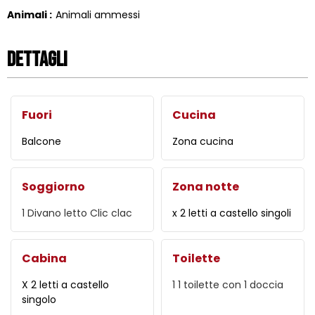
Animali
:
Animali ammessi
Dettagli
Fuori
Cucina
Balcone
Zona cucina
Soggiorno
Zona notte
1
Divano letto Clic clac
x 2 letti a castello singoli
Cabina
Toilette
X 2 letti a castello
1
1 toilette con 1 doccia
singolo