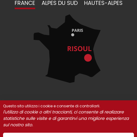
FRANCE
ALPES DU SUD
HAUTES-ALPES
Questo sito utilizza i cookie e consente di controllarli.
© Risoul 2021
INFORMAZIONI LEGALI
I nostri partner
l'utilizzo di cookie o altri traccianti, ci consente di realizzare
statistiche sulle visite e di garantirvi una migliore esperienza
Gestione dei cookie
sul nostro sito.